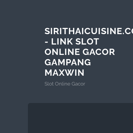
SIRITHAICUISINE.
- LINK SLOT
ONLINE GACOR
GAMPANG
MAXWIN
Slot Online Gacor