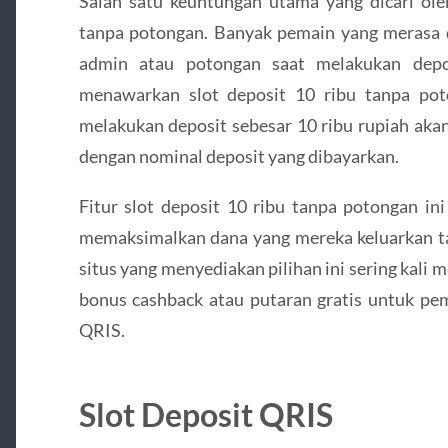
Salah satu keuntungan utama yang dicari ole
tanpa potongan. Banyak pemain yang merasa d
admin atau potongan saat melakukan depos
menawarkan slot deposit 10 ribu tanpa pot
melakukan deposit sebesar 10 ribu rupiah aka
dengan nominal deposit yang dibayarkan.
Fitur slot deposit 10 ribu tanpa potongan in
memaksimalkan dana yang mereka keluarkan ta
situs yang menyediakan pilihan ini sering kal
bonus cashback atau putaran gratis untuk pe
QRIS.
Slot Deposit QRIS