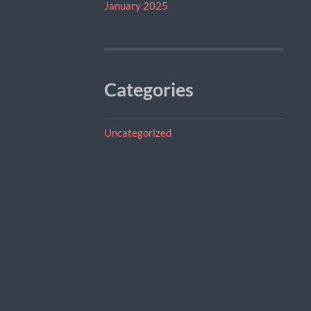
January 2025
Categories
Uncategorized