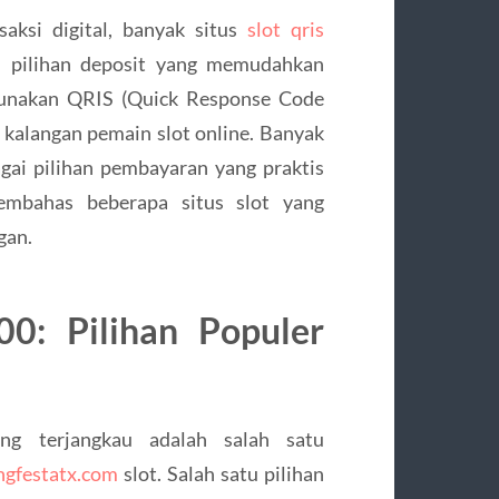
aksi digital, banyak situs
slot qris
i pilihan deposit yang memudahkan
gunakan QRIS (Quick Response Code
 kalangan pemain slot online. Banyak
gai pilihan pembayaran yang praktis
embahas beberapa situs slot yang
gan.
00: Pilihan Populer
ng terjangkau adalah salah satu
ngfestatx.com
slot. Salah satu pilihan