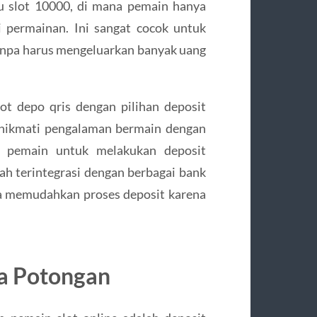
tau slot 10000, di mana pemain hanya
 permainan. Ini sangat cocok untuk
anpa harus mengeluarkan banyak uang
t depo qris dengan pilihan deposit
enikmati pengalaman bermain dengan
n pemain untuk melakukan deposit
ah terintegrasi dengan berbagai bank
juga memudahkan proses deposit karena
pa Potongan