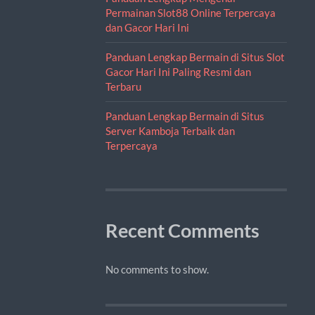
Permainan Slot88 Online Terpercaya
dan Gacor Hari Ini
Panduan Lengkap Bermain di Situs Slot
Gacor Hari Ini Paling Resmi dan
Terbaru
Panduan Lengkap Bermain di Situs
Server Kamboja Terbaik dan
Terpercaya
Recent Comments
No comments to show.