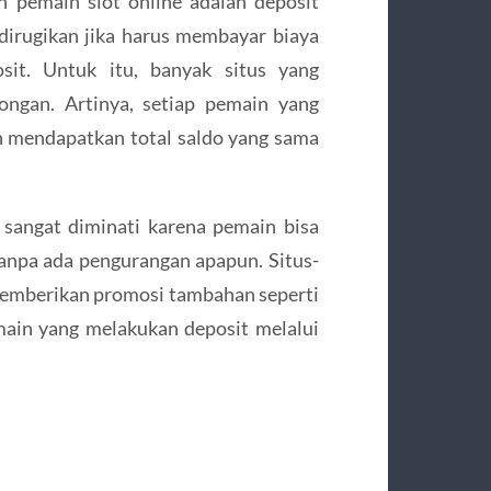
h pemain slot online adalah deposit
irugikan jika harus membayar biaya
it. Untuk itu, banyak situs yang
ongan. Artinya, setiap pemain yang
n mendapatkan total saldo yang sama
i sangat diminati karena pemain bisa
npa ada pengurangan apapun. Situs-
i memberikan promosi tambahan seperti
main yang melakukan deposit melalui