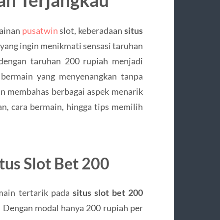
mainan
pusatwin
slot, keberadaan
situs
yang ingin menikmati sensasi taruhan
 dengan taruhan 200 rupiah menjadi
g bermain yang menyenangkan tanpa
akan membahas berbagai aspek menarik
an, cara bermain, hingga tips memilih
tus Slot Bet 200
ain tertarik pada
situs slot bet 200
ah. Dengan modal hanya 200 rupiah per