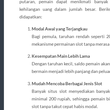
putaran, pemain dapat menikmati banyak 
kehilangan uang dalam jumlah besar. Beri
didapatkan:
Modal Awal yang Terjangkau
Bagi pemula, taruhan rendah seperti 20
mekanisme permainan slot tanpa merasa t
Kesempatan Main Lebih Lama
Dengan taruhan kecil, saldo pemain akan
bermain menjadi lebih panjang dan pelu
Mudah Mencoba Berbagai Jenis Slot
Banyak situs slot menyediakan banyak
minimal 200 rupiah, sehingga pemain b
slot tanpa takut cepat habis modal.