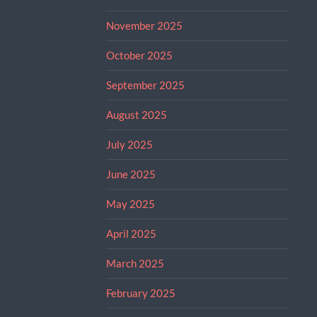
November 2025
October 2025
September 2025
August 2025
July 2025
June 2025
May 2025
April 2025
March 2025
February 2025