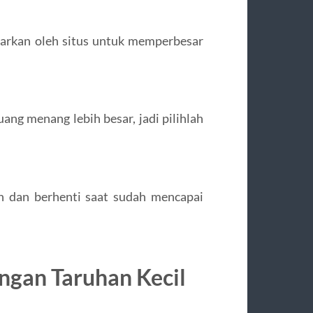
arkan oleh situs untuk memperbesar
uang menang lebih besar, jadi pilihlah
n dan berhenti saat sudah mencapai
ngan Taruhan Kecil