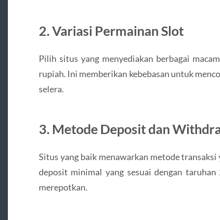
2. Variasi Permainan Slot
Pilih situs yang menyediakan berbagai macam
rupiah. Ini memberikan kebebasan untuk menco
selera.
3. Metode Deposit dan Withd
Situs yang baik menawarkan metode transaksi 
deposit minimal yang sesuai dengan taruhan 
merepotkan.