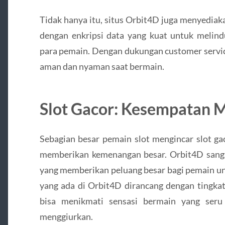
Tidak hanya itu, situs Orbit4D juga menyediak
dengan enkripsi data yang kuat untuk melindu
para pemain. Dengan dukungan customer servic
aman dan nyaman saat bermain.
Slot Gacor: Kesempatan 
Sebagian besar pemain slot mengincar slot gac
memberikan kemenangan besar. Orbit4D sangat
yang memberikan peluang besar bagi pemain un
yang ada di Orbit4D dirancang dengan tingkat
bisa menikmati sensasi bermain yang ser
menggiurkan.