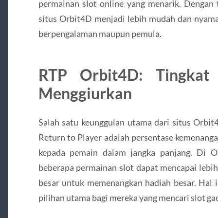
permainan slot online yang menarik. Dengan t
situs Orbit4D menjadi lebih mudah dan nyama
berpengalaman maupun pemula.
RTP Orbit4D: Tingkat
Menggiurkan
Salah satu keunggulan utama dari situs Orbit
Return to Player adalah persentase kemenanga
kepada pemain dalam jangka panjang. Di O
beberapa permainan slot dapat mencapai lebih
besar untuk memenangkan hadiah besar. Hal i
pilihan utama bagi mereka yang mencari slot gaco