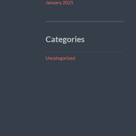
January 2025
Categories
Uncategorized