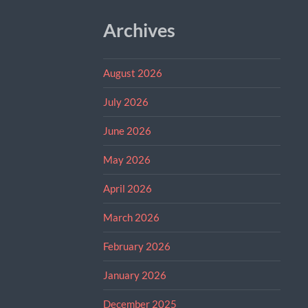
Archives
August 2026
July 2026
June 2026
May 2026
April 2026
March 2026
February 2026
January 2026
December 2025