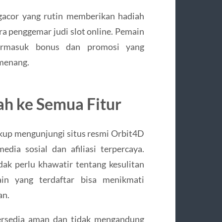
gacor yang rutin memberikan hadiah
ra penggemar judi slot online. Pemain
termasuk bonus dan promosi yang
menang.
h ke Semua Fitur
kup mengunjungi situs resmi Orbit4D
dia sosial dan afiliasi terpercaya.
dak perlu khawatir tentang kesulitan
in yang terdaftar bisa menikmati
an.
ersedia aman dan tidak mengandung