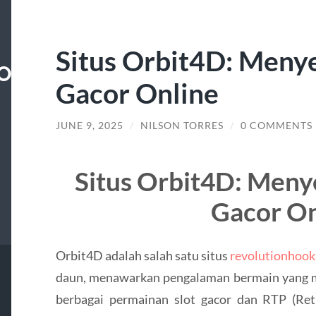
Situs Orbit4D: Menye
COM
Gacor Online
JUNE 9, 2025
/
NILSON TORRES
/
0 COMMENTS
Situs Orbit4D: Meny
Gacor On
Orbit4D adalah salah satu situs
revolutionhoo
daun, menawarkan pengalaman bermain yang 
berbagai permainan slot gacor dan RTP (Retu