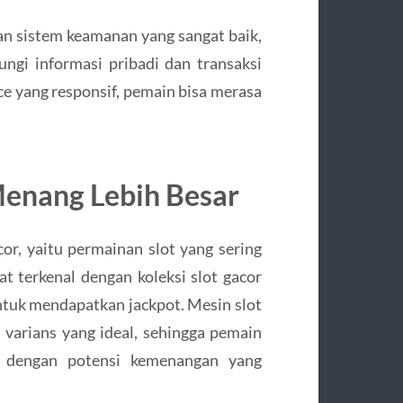
an sistem keamanan yang sangat baik,
ngi informasi pribadi dan transaksi
e yang responsif, pemain bisa merasa
Menang Lebih Besar
or, yaitu permainan slot yang sering
 terkenal dengan koleksi slot gacor
tuk mendapatkan jackpot. Mesin slot
 varians yang ideal, sehingga pemain
u dengan potensi kemenangan yang