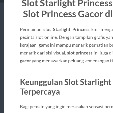
Slot Starlight Princes
Slot Princess Gacor d
Permainan
slot Starlight Princess
kini menja
pecinta slot online. Dengan tampilan grafis y
kerajaan, game ini mampu menarik perhatian b
menarik dari sisi visual,
slot princess
ini juga d
gacor
yang menawarkan peluang kemenangan ti
Keunggulan Slot Starlight 
Terpercaya
Bagi pemain yang ingin merasakan sensasi be