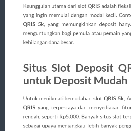
Keunggulan utama dari slot QRIS adalah fleksi
yang ingin memulai dengan modal kecil. Con
QRIS 5k
, yang memungkinkan deposit hanya
menguntungkan bagi pemula atau pemain yang 
kehilangan dana besar.
Situs Slot Deposit QR
untuk Deposit Mudah
Untuk menikmati kemudahan
slot QRIS 5k
, 
QRIS
yang terpercaya dan menyediakan fitu
rendah, seperti Rp5.000. Banyak situs slot te
sebagai upaya menjangkau lebih banyak pengg