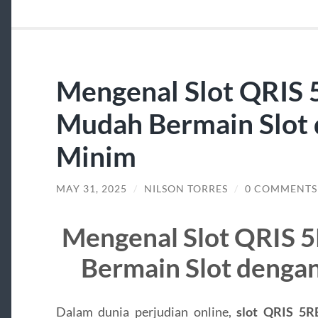
Mengenal Slot QRIS 5
Mudah Bermain Slot 
Minim
MAY 31, 2025
/
NILSON TORRES
/
0 COMMENTS
Mengenal Slot QRIS 5
Bermain Slot denga
Dalam dunia perjudian online,
slot QRIS 5R