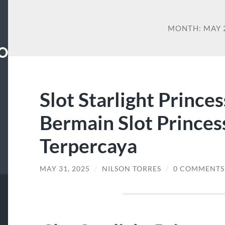
MONTH:
MAY 
COM
Slot Starlight Princes
Bermain Slot Princess
Terpercaya
MAY 31, 2025
/
NILSON TORRES
/
0 COMMENTS