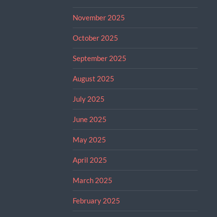
November 2025
October 2025
September 2025
August 2025
July 2025
June 2025
May 2025
April 2025
March 2025
February 2025