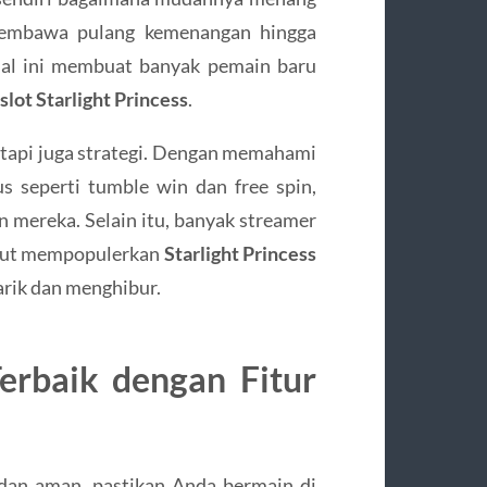
 membawa pulang kemenangan hingga
 Hal ini membuat banyak pemain baru
slot Starlight Princess
.
 tapi juga strategi. Dengan memahami
 seperti tumble win dan free spin,
mereka. Selain itu, banyak streamer
turut mempopulerkan
Starlight Princess
rik dan menghibur.
Terbaik dengan Fitur
an aman, pastikan Anda bermain di