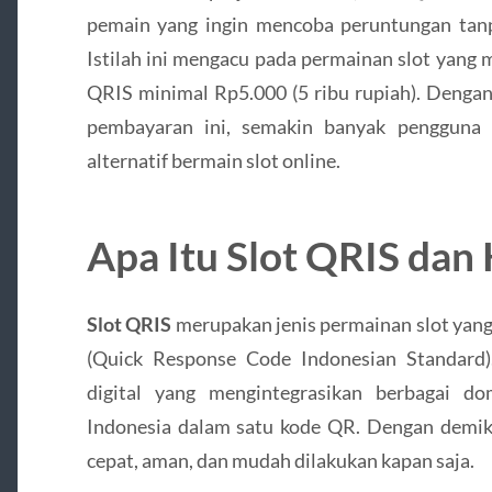
pemain yang ingin mencoba peruntungan tan
Istilah ini mengacu pada permainan slot yang
QRIS minimal Rp5.000 (5 ribu rupiah). Denga
pembayaran ini, semakin banyak pengguna
alternatif bermain slot online.
Apa Itu Slot QRIS dan
Slot QRIS
merupakan jenis permainan slot yan
(Quick Response Code Indonesian Standard
digital yang mengintegrasikan berbagai d
Indonesia dalam satu kode QR. Dengan demiki
cepat, aman, dan mudah dilakukan kapan saja.