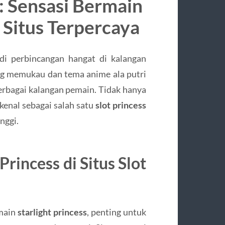
s: Sensasi Bermain
i Situs Terpercaya
di perbincangan hangat di kalangan
ang memukau dan tema anime ala putri
erbagai kalangan pemain. Tidak hanya
ikenal sebagai salah satu
slot princess
nggi.
Princess di Situs Slot
rmain
starlight princess
, penting untuk