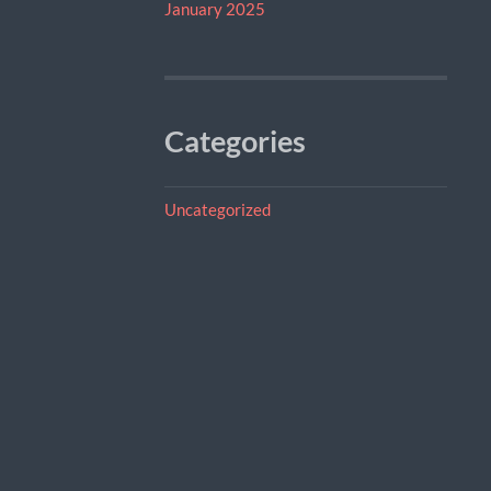
January 2025
Categories
Uncategorized