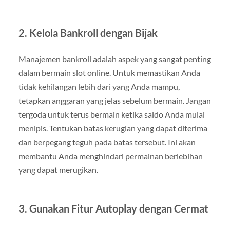
2.
Kelola Bankroll dengan Bijak
Manajemen bankroll adalah aspek yang sangat penting
dalam bermain slot online. Untuk memastikan Anda
tidak kehilangan lebih dari yang Anda mampu,
tetapkan anggaran yang jelas sebelum bermain. Jangan
tergoda untuk terus bermain ketika saldo Anda mulai
menipis. Tentukan batas kerugian yang dapat diterima
dan berpegang teguh pada batas tersebut. Ini akan
membantu Anda menghindari permainan berlebihan
yang dapat merugikan.
3.
Gunakan Fitur Autoplay dengan Cermat