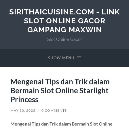
SIRITHAICUISINE.COM - LINK
SLOT ONLINE GACOR
GAMPANG MAXWIN
Slot Online Gacor
SHOW MENU
Mengenal Tips dan Trik dalam
Bermain Slot Online Starlight
Princess
MAY 30, 2025
/
0 COMMENTS
Mengenal Tips dan Trik dalam Bermain Slot Online