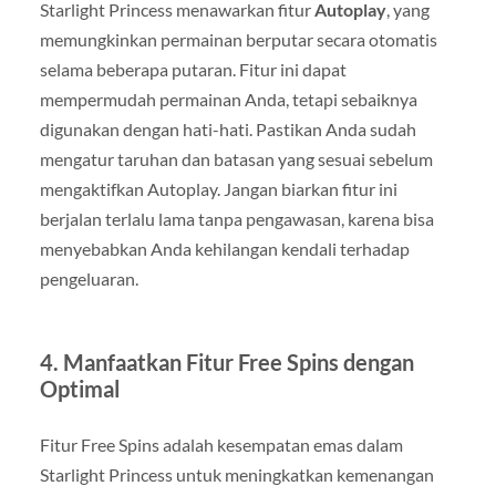
Starlight Princess menawarkan fitur
Autoplay
, yang
memungkinkan permainan berputar secara otomatis
selama beberapa putaran. Fitur ini dapat
mempermudah permainan Anda, tetapi sebaiknya
digunakan dengan hati-hati. Pastikan Anda sudah
mengatur taruhan dan batasan yang sesuai sebelum
mengaktifkan Autoplay. Jangan biarkan fitur ini
berjalan terlalu lama tanpa pengawasan, karena bisa
menyebabkan Anda kehilangan kendali terhadap
pengeluaran.
4.
Manfaatkan Fitur Free Spins dengan
Optimal
Fitur Free Spins adalah kesempatan emas dalam
Starlight Princess untuk meningkatkan kemenangan