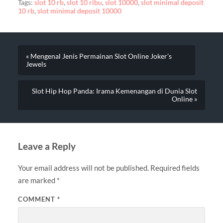
Tags:
slot 10 rb
,
slot 10 ribu
,
slot 10000
,
slot minimal deposit
10 rb
,
slot minimal deposit 10000
« Mengenal Jenis Permainan Slot Online Joker’s
Jewels
Slot Hip Hop Panda: Irama Kemenangan di Dunia Slot
Online »
Leave a Reply
Your email address will not be published.
Required fields
are marked
*
COMMENT
*