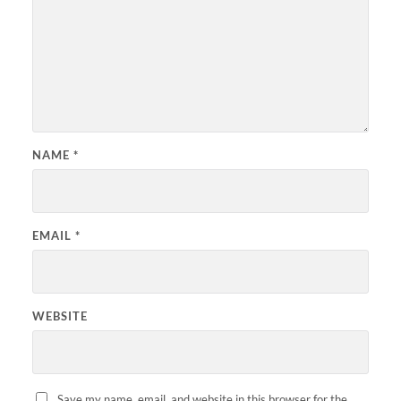
NAME
*
EMAIL
*
WEBSITE
Save my name, email, and website in this browser for the