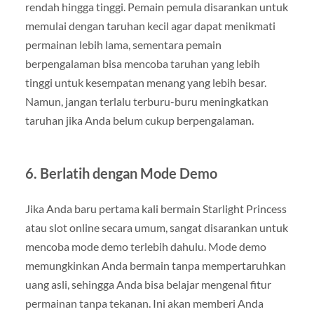
rendah hingga tinggi. Pemain pemula disarankan untuk
memulai dengan taruhan kecil agar dapat menikmati
permainan lebih lama, sementara pemain
berpengalaman bisa mencoba taruhan yang lebih
tinggi untuk kesempatan menang yang lebih besar.
Namun, jangan terlalu terburu-buru meningkatkan
taruhan jika Anda belum cukup berpengalaman.
6.
Berlatih dengan Mode Demo
Jika Anda baru pertama kali bermain Starlight Princess
atau slot online secara umum, sangat disarankan untuk
mencoba mode demo terlebih dahulu. Mode demo
memungkinkan Anda bermain tanpa mempertaruhkan
uang asli, sehingga Anda bisa belajar mengenal fitur
permainan tanpa tekanan. Ini akan memberi Anda