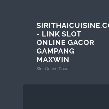
SIRITHAICUISINE.
- LINK SLOT
ONLINE GACOR
GAMPANG
MAXWIN
Slot Online Gacor