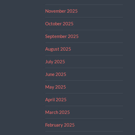
November 2025
October 2025
September 2025
August 2025
July 2025
June 2025
May 2025
April 2025
March 2025
February 2025