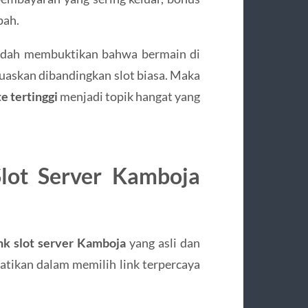
pah.
sudah membuktikan bahwa bermain di
askan dibandingkan slot biasa. Maka
e tertinggi
menjadi topik hangat yang
lot Server Kamboja
ink slot server Kamboja
yang asli dan
hatikan dalam memilih link terpercaya