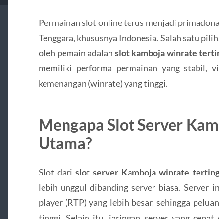
Permainan slot online terus menjadi primadona b
Tenggara, khususnya Indonesia. Salah satu pilih
oleh pemain adalah
slot kamboja winrate terti
memiliki performa permainan yang stabil, vi
kemenangan (winrate) yang tinggi.
Mengapa Slot Server Kamb
Utama?
Slot dari
slot server Kamboja winrate terting
lebih unggul dibanding server biasa. Server in
player (RTP) yang lebih besar, sehingga pelu
tinggi. Selain itu, jaringan server yang cep