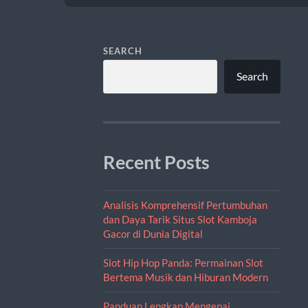
SEARCH
Search
Recent Posts
Analisis Komprehensif Pertumbuhan
dan Daya Tarik Situs Slot Kamboja
Gacor di Dunia Digital
Slot Hip Hop Panda: Permainan Slot
Bertema Musik dan Hiburan Modern
Panduan Lengkap Mengenai