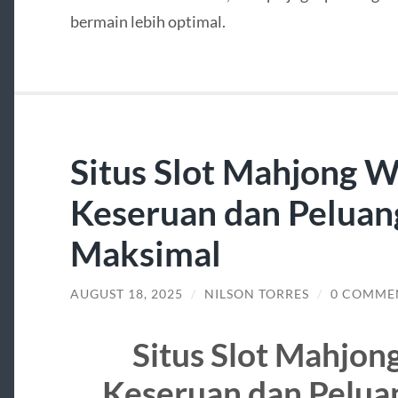
bermain lebih optimal.
Situs Slot Mahjong W
Keseruan dan Pelua
Maksimal
AUGUST 18, 2025
/
NILSON TORRES
/
0 COMME
Situs Slot Mahjon
Keseruan dan Pelu