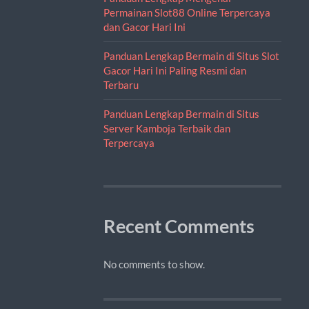
Permainan Slot88 Online Terpercaya
dan Gacor Hari Ini
Panduan Lengkap Bermain di Situs Slot
Gacor Hari Ini Paling Resmi dan
Terbaru
Panduan Lengkap Bermain di Situs
Server Kamboja Terbaik dan
Terpercaya
Recent Comments
No comments to show.