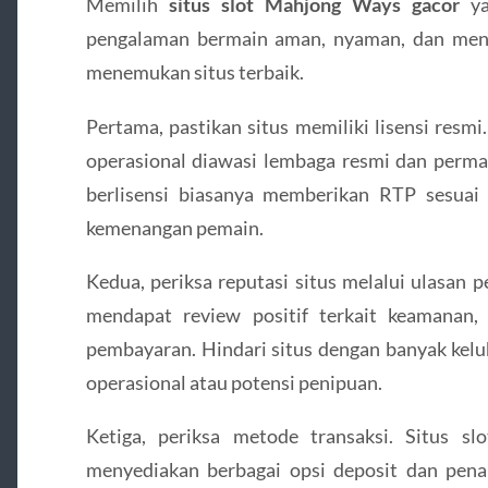
Memilih
situs slot Mahjong Ways gacor
ya
pengalaman bermain aman, nyaman, dan men
menemukan situs terbaik.
Pertama, pastikan situs memiliki lisensi resm
operasional diawasi lembaga resmi dan permain
berlisensi biasanya memberikan RTP sesua
kemenangan pemain.
Kedua, periksa reputasi situs melalui ulasan p
mendapat review positif terkait keamanan,
pembayaran. Hindari situs dengan banyak kelu
operasional atau potensi penipuan.
Ketiga, periksa metode transaksi. Situs s
menyediakan berbagai opsi deposit dan pen