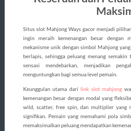
Maksi
Situs slot Mahjong Ways gacor menjadi piliha
ingin meraih kemenangan besar dengan m
mekanisme unik dengan simbol Mahjong yan
berlapis, sehingga peluang menang semakin t
sensasi mendebarkan, menjadikan peng
menguntungkan bagi semua level pemain.
Keunggulan utama dari
link slot mahjong
way
kemenangan besar dengan modal yang fleksibe
wild, scatter, free spin, dan multiplier ya
signifikan. Pemain yang memahami pola simb
memaksimalkan peluang mendapatkan kemenang