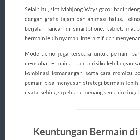
Selain itu, slot Mahjong Ways gacor hadir de
dengan grafis tajam dan animasi halus. Te
berjalan lancar di smartphone, tablet, ma
bermain lebih nyaman, interaktif, dan menyena
Mode demo juga tersedia untuk pemain ba
mencoba permainan tanpa risiko kehilangan sal
kombinasi kemenangan, serta cara memicu b
pemain bisa menyusun strategi bermain lebi
nyata, sehingga peluang menang semakin tinggi
Keuntungan Bermain di 