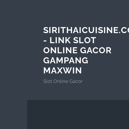
SIRITHAICUISINE.
- LINK SLOT
ONLINE GACOR
GAMPANG
MAXWIN
Slot Online Gacor