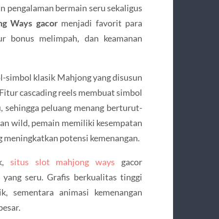
an pengalaman bermain seru sekaligus
ong Ways gacor
menjadi favorit para
tur bonus melimpah, dan keamanan
-simbol klasik Mahjong yang disusun
Fitur cascading reels membuat simbol
, sehingga peluang menang berturut-
dan wild, pemain memiliki kesempatan
g meningkatkan potensi kemenangan.
ik,
situs slot mahjong ways
gacor
ang seru. Grafis berkualitas tinggi
k, sementara animasi kemenangan
besar.