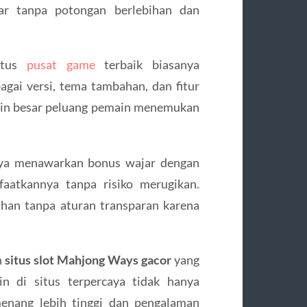
ncar tanpa potongan berlebihan dan
Situs
pusat game
terbaik biasanya
ai versi, tema tambahan, dan fitur
kin besar peluang pemain menemukan
caya menawarkan bonus wajar dengan
aatkannya tanpa risiko merugikan.
han tanpa aturan transparan karena
n
situs slot Mahjong Ways gacor
yang
 di situs terpercaya tidak hanya
menang lebih tinggi dan pengalaman