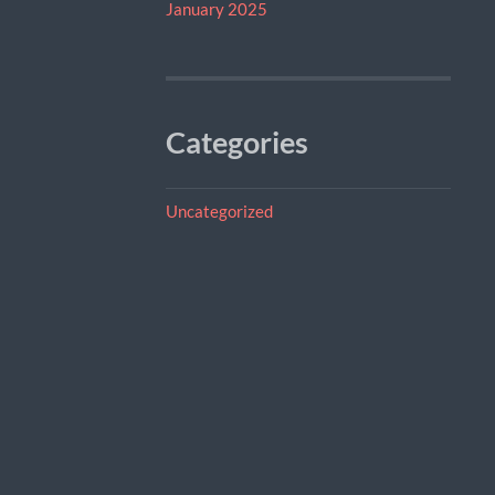
January 2025
Categories
Uncategorized