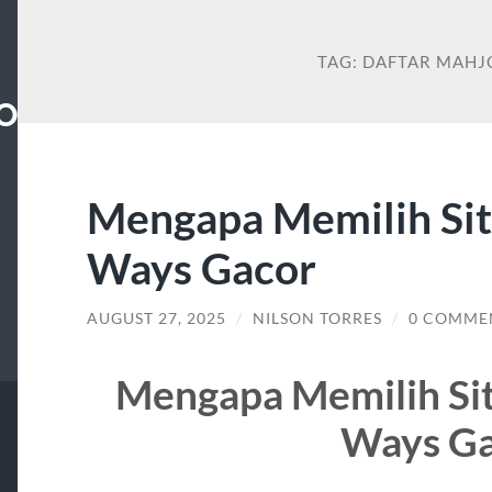
TAG:
DAFTAR MAHJ
COM
Mengapa Memilih Sit
Ways Gacor
AUGUST 27, 2025
/
NILSON TORRES
/
0 COMME
Mengapa Memilih Sit
Ways G