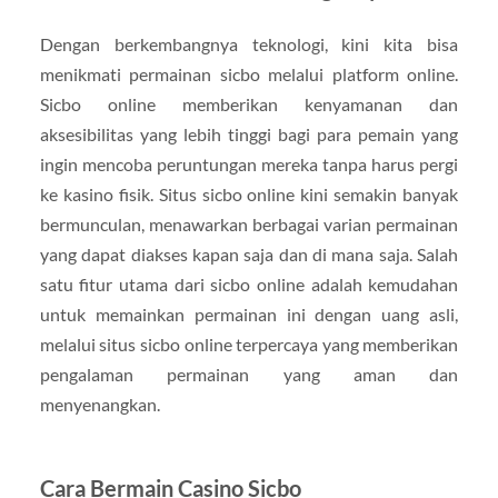
Dengan berkembangnya teknologi, kini kita bisa
menikmati permainan sicbo melalui platform online.
Sicbo online memberikan kenyamanan dan
aksesibilitas yang lebih tinggi bagi para pemain yang
ingin mencoba peruntungan mereka tanpa harus pergi
ke kasino fisik. Situs sicbo online kini semakin banyak
bermunculan, menawarkan berbagai varian permainan
yang dapat diakses kapan saja dan di mana saja. Salah
satu fitur utama dari sicbo online adalah kemudahan
untuk memainkan permainan ini dengan uang asli,
melalui situs sicbo online terpercaya yang memberikan
pengalaman permainan yang aman dan
menyenangkan.
Cara Bermain Casino Sicbo