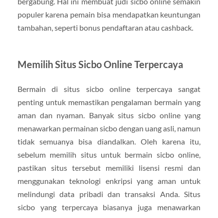
bergabung. Hal ini membuat judi sicbo online semakin
populer karena pemain bisa mendapatkan keuntungan
tambahan, seperti bonus pendaftaran atau cashback.
Memilih Situs Sicbo Online Terpercaya
Bermain di situs sicbo online terpercaya sangat
penting untuk memastikan pengalaman bermain yang
aman dan nyaman. Banyak situs sicbo online yang
menawarkan permainan sicbo dengan uang asli, namun
tidak semuanya bisa diandalkan. Oleh karena itu,
sebelum memilih situs untuk bermain sicbo online,
pastikan situs tersebut memiliki lisensi resmi dan
menggunakan teknologi enkripsi yang aman untuk
melindungi data pribadi dan transaksi Anda. Situs
sicbo yang terpercaya biasanya juga menawarkan