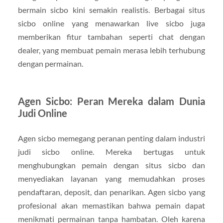
bermain sicbo kini semakin realistis. Berbagai situs
sicbo online yang menawarkan live sicbo juga
memberikan fitur tambahan seperti chat dengan
dealer, yang membuat pemain merasa lebih terhubung
dengan permainan.
Agen Sicbo: Peran Mereka dalam Dunia
Judi Online
Agen sicbo memegang peranan penting dalam industri
judi sicbo online. Mereka bertugas untuk
menghubungkan pemain dengan situs sicbo dan
menyediakan layanan yang memudahkan proses
pendaftaran, deposit, dan penarikan. Agen sicbo yang
profesional akan memastikan bahwa pemain dapat
menikmati permainan tanpa hambatan. Oleh karena