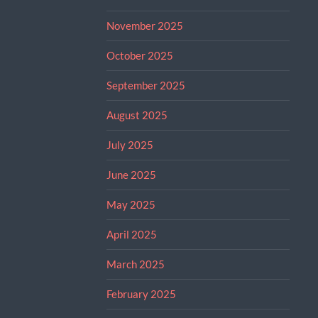
November 2025
October 2025
September 2025
August 2025
July 2025
June 2025
May 2025
April 2025
March 2025
February 2025