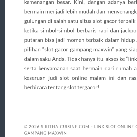
kemenangan besar. Kini, dengan adanya berb
bermain menjadi lebih mudah dan menyenang
gulungan di salah satu situs slot gacor terbaik
ketika simbol-simbol berbaris rapi dan jackpo
putaran bisa jadi momen terbaik dalam hidup 
pilihan “slot gacor gampang maxwin” yang s
dalam saku Anda. Tidak hanya itu, akses ke “li
serta kenyamanan saat bermain dari rumah a
keseruan judi slot online malam ini dan r
berbicara tentang slot tergacor!
© 2026
SIRITHAICUISINE.COM – LINK SLOT ONLINE
GAMPANG MAXWIN