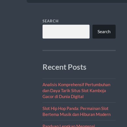
SEARCH
Search
Recent Posts
Analisis Komprehensif Pertumbuhan
dan Daya Tarik Situs Slot Kamboja
Gacor di Dunia Digital
Slot Hip Hop Panda: Permainan Slot
Bertema Musik dan Hiburan Modern
Panduan Lengkap Mengenai