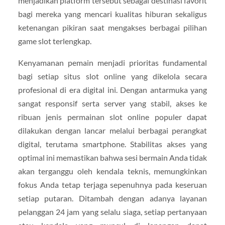
menjadikan platform tersebut sebagai destinasi favorit
bagi mereka yang mencari kualitas hiburan sekaligus
ketenangan pikiran saat mengakses berbagai pilihan
game slot terlengkap.
Kenyamanan pemain menjadi prioritas fundamental
bagi setiap situs slot online yang dikelola secara
profesional di era digital ini. Dengan antarmuka yang
sangat responsif serta server yang stabil, akses ke
ribuan jenis permainan slot online populer dapat
dilakukan dengan lancar melalui berbagai perangkat
digital, terutama smartphone. Stabilitas akses yang
optimal ini memastikan bahwa sesi bermain Anda tidak
akan terganggu oleh kendala teknis, memungkinkan
fokus Anda tetap terjaga sepenuhnya pada keseruan
setiap putaran. Ditambah dengan adanya layanan
pelanggan 24 jam yang selalu siaga, setiap pertanyaan