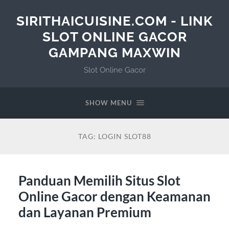
SIRITHAICUISINE.COM - LINK
SLOT ONLINE GACOR
GAMPANG MAXWIN
Slot Online Gacor
SHOW MENU
TAG:
LOGIN SLOT88
Panduan Memilih Situs Slot
Online Gacor dengan Keamanan
dan Layanan Premium