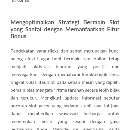
maksimal.
Mengoptimalkan Strategi Bermain Slot
yang Santai dengan Memanfaatkan Fitur
Bonus
Pendekatan yang rileks dan santai merupakan kunci
paling efektif agar hobi bermain slot online tetap
menjadi aktivitas hiburan yang positif dan
menyegarkan. Dengan memahami karakteristik serta
tingkat volatilitas slot pada setiap mesin yang dipilih,
pemain bisa mengatur ritme taruhan secara lebih bijak
dan terukur. Mengikuti update informasi seputar
bocoran slot gacor yang sedang stabil saat ini juga
dapat memberikan wawasan berharga untuk
menemukan mesin yang sesuai dengan gaya
permainan Anda. Metode ini membantu Anda