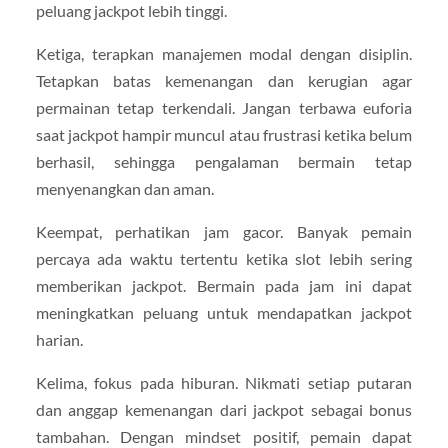
peluang jackpot lebih tinggi.
Ketiga, terapkan manajemen modal dengan disiplin.
Tetapkan batas kemenangan dan kerugian agar
permainan tetap terkendali. Jangan terbawa euforia
saat jackpot hampir muncul atau frustrasi ketika belum
berhasil, sehingga pengalaman bermain tetap
menyenangkan dan aman.
Keempat, perhatikan jam gacor. Banyak pemain
percaya ada waktu tertentu ketika slot lebih sering
memberikan jackpot. Bermain pada jam ini dapat
meningkatkan peluang untuk mendapatkan jackpot
harian.
Kelima, fokus pada hiburan. Nikmati setiap putaran
dan anggap kemenangan dari jackpot sebagai bonus
tambahan. Dengan mindset positif, pemain dapat