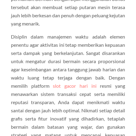
tersebut akan membuat setiap putaran mesin terasa
jauh lebih berkesan dan penuh dengan peluang kejutan
yang menarik.
Disiplin dalam manajemen waktu adalah elemen
penentu agar aktivitas ini tetap memberikan kepuasan
serta dampak yang berkelanjutan. Sangat disarankan
untuk mengatur durasi bermain secara proporsional
agar keseimbangan antara tanggung jawab harian dan
waktu luang tetap terjaga dengan baik. Dengan
memilih platform
slot gacor hari ini
resmi yang
menawarkan sistem transaksi cepat serta memiliki
reputasi transparan, Anda dapat menikmati waktu
santai dengan jauh lebih optimal. Nikmati setiap detail
grafis serta fitur inovatif yang dihadirkan, tetaplah
bermain dalam batasan yang wajar, dan gunakan
strategi yang matang untuk mencapai kepuasan