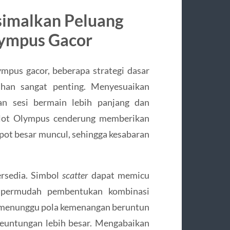
simalkan Peluang
lympus Gacor
mpus gacor, beberapa strategi dasar
ruhan sangat penting. Menyesuaikan
n sesi bermain lebih panjang dan
Slot Olympus cenderung memberikan
pot besar muncul, sehingga kesabaran
ersedia. Simbol
scatter
dapat memicu
ermudah pembentukan kombinasi
 menunggu pola kemenangan beruntun
euntungan lebih besar. Mengabaikan