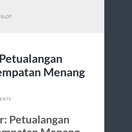
 SLOT
 Petualangan
sempatan Menang
ENTS
r: Petualangan
sempatan Menang