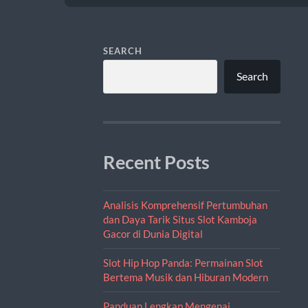
SEARCH
Search
Recent Posts
Analisis Komprehensif Pertumbuhan
dan Daya Tarik Situs Slot Kamboja
Gacor di Dunia Digital
Slot Hip Hop Panda: Permainan Slot
Bertema Musik dan Hiburan Modern
Panduan Lengkap Mengenai