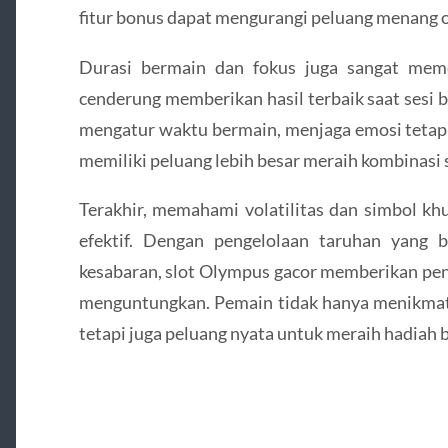
fitur bonus dapat mengurangi peluang menang 
Durasi bermain dan fokus juga sangat meme
cenderung memberikan hasil terbaik saat sesi 
mengatur waktu bermain, menjaga emosi tetap s
memiliki peluang lebih besar meraih kombinasi s
Terakhir, memahami volatilitas dan simbol kh
efektif. Dengan pengelolaan taruhan yang b
kesabaran, slot Olympus gacor memberikan pen
menguntungkan. Pemain tidak hanya menikmati 
tetapi juga peluang nyata untuk meraih hadiah b