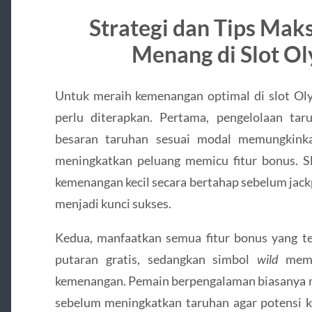
Strategi dan Tips Mak
Menang di Slot O
Untuk meraih kemenangan optimal di slot Oly
perlu diterapkan. Pertama, pengelolaan ta
besaran taruhan sesuai modal memungkinka
meningkatkan peluang memicu fitur bonus. 
kemenangan kecil secara bertahap sebelum jack
menjadi kunci sukses.
Kedua, manfaatkan semua fitur bonus yang t
putaran gratis, sedangkan simbol
wild
memp
kemenangan. Pemain berpengalaman biasanya
sebelum meningkatkan taruhan agar potensi k