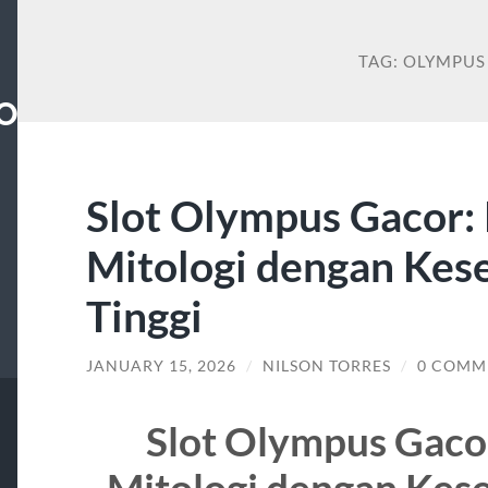
TAG:
OLYMPUS
COM
Slot Olympus Gacor:
Mitologi dengan Ke
Tinggi
JANUARY 15, 2026
/
NILSON TORRES
/
0 COMM
Slot Olympus Gaco
Mitologi dengan Ke