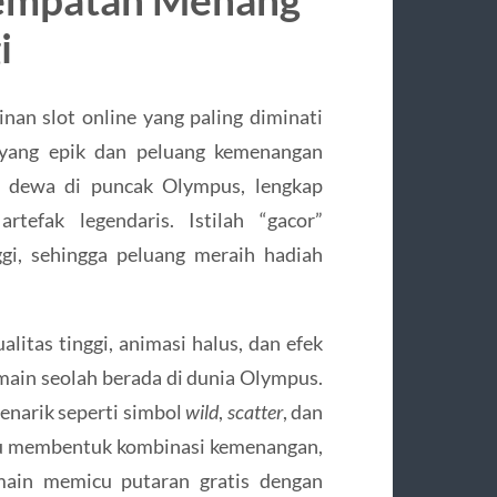
i
nan slot online yang paling diminati
 yang epik dan peluang kemenangan
ra dewa di puncak Olympus, lengkap
rtefak legendaris. Istilah “gacor”
gi, sehingga peluang meraih hadiah
litas tinggi, animasi halus, dan efek
main seolah berada di dunia Olympus.
menarik seperti simbol
wild
,
scatter
, dan
membentuk kombinasi kemenangan,
in memicu putaran gratis dengan