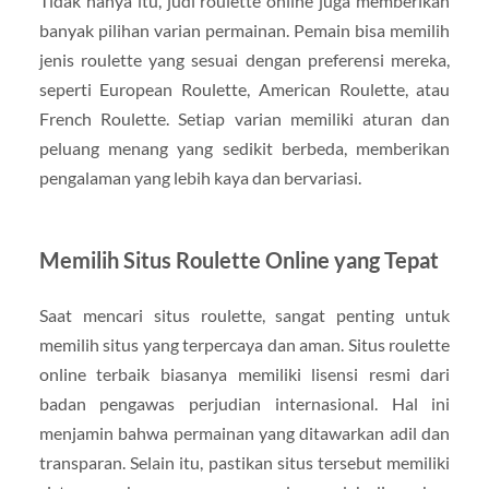
Tidak hanya itu, judi roulette online juga memberikan
banyak pilihan varian permainan. Pemain bisa memilih
jenis roulette yang sesuai dengan preferensi mereka,
seperti European Roulette, American Roulette, atau
French Roulette. Setiap varian memiliki aturan dan
peluang menang yang sedikit berbeda, memberikan
pengalaman yang lebih kaya dan bervariasi.
Memilih Situs Roulette Online yang Tepat
Saat mencari situs roulette, sangat penting untuk
memilih situs yang terpercaya dan aman. Situs roulette
online terbaik biasanya memiliki lisensi resmi dari
badan pengawas perjudian internasional. Hal ini
menjamin bahwa permainan yang ditawarkan adil dan
transparan. Selain itu, pastikan situs tersebut memiliki