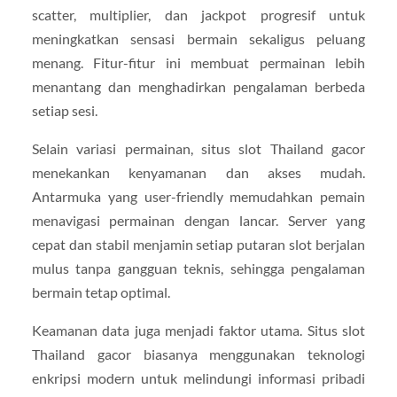
scatter, multiplier, dan jackpot progresif untuk
meningkatkan sensasi bermain sekaligus peluang
menang. Fitur-fitur ini membuat permainan lebih
menantang dan menghadirkan pengalaman berbeda
setiap sesi.
Selain variasi permainan, situs slot Thailand gacor
menekankan kenyamanan dan akses mudah.
Antarmuka yang user-friendly memudahkan pemain
menavigasi permainan dengan lancar. Server yang
cepat dan stabil menjamin setiap putaran slot berjalan
mulus tanpa gangguan teknis, sehingga pengalaman
bermain tetap optimal.
Keamanan data juga menjadi faktor utama. Situs slot
Thailand gacor biasanya menggunakan teknologi
enkripsi modern untuk melindungi informasi pribadi