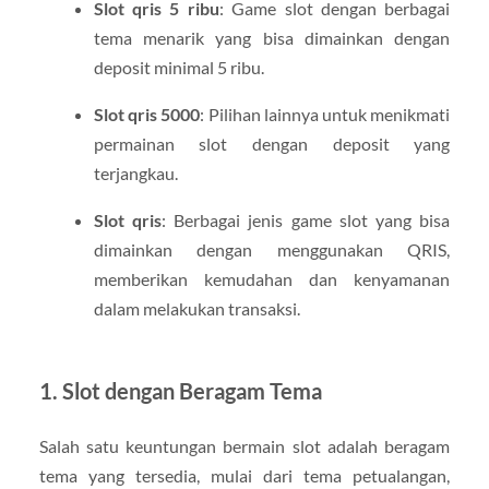
Slot qris 5 ribu
: Game slot dengan berbagai
tema menarik yang bisa dimainkan dengan
deposit minimal 5 ribu.
Slot qris 5000
: Pilihan lainnya untuk menikmati
permainan slot dengan deposit yang
terjangkau.
Slot qris
: Berbagai jenis game slot yang bisa
dimainkan dengan menggunakan QRIS,
memberikan kemudahan dan kenyamanan
dalam melakukan transaksi.
1.
Slot dengan Beragam Tema
Salah satu keuntungan bermain slot adalah beragam
tema yang tersedia, mulai dari tema petualangan,