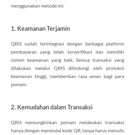
menggunakan metode ini:
1.
Keamanan Terjamin
QRIS sudah terintegrasi dengan berbagai platform
pembayaran yang telah terverifikasi dan memiliki
sistem keamanan yang baik. Semua transaksi yang
dilakukan melalui QRIS dilindungi oleh protokol
keamanan tinggi, memberikan rasa aman bagi para
pemain.
2.
Kemudahan dalam Transaksi
QRIS memungkinkan pemain melakukan transaksi
hanya dengan memindai kode QR, tanpa harus menulis