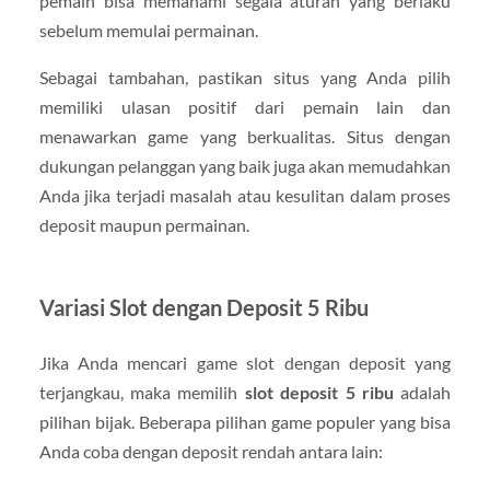
pemain bisa memahami segala aturan yang berlaku
sebelum memulai permainan.
Sebagai tambahan, pastikan situs yang Anda pilih
memiliki ulasan positif dari pemain lain dan
menawarkan game yang berkualitas. Situs dengan
dukungan pelanggan yang baik juga akan memudahkan
Anda jika terjadi masalah atau kesulitan dalam proses
deposit maupun permainan.
Variasi Slot dengan Deposit 5 Ribu
Jika Anda mencari game slot dengan deposit yang
terjangkau, maka memilih
slot deposit 5 ribu
adalah
pilihan bijak. Beberapa pilihan game populer yang bisa
Anda coba dengan deposit rendah antara lain: