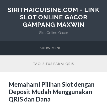
SIRITHAICUISINE.COM - LINK
SLOT ONLINE GACOR
GAMPANG MAXWIN
Slot Online Gacor
SHOW MENU
TAG:
SITUS PAKAI QRIS
Memahami Pilihan Slot dengan
Deposit Mudah Menggunakan
QRIS dan Dana