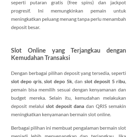
seperti putaran gratis (free spins) dan jackpot
progresif. Ini memungkinkan pemain untuk
meningkatkan peluang menang tanpa perlu menambah
deposit besar.
Slot Online yang Terjangkau dengan
Kemudahan Transaksi
Dengan berbagai pilihan deposit yang tersedia, seperti
slot depo qris
,
slot depo 5k
, dan
slot deposit 5 ribu
,
pemain bisa memilih sesuai dengan kenyamanan dan
budget mereka. Selain itu, kemudahan melakukan
deposit melalui
slot deposit dana
dan QRIS semakin
meningkatkan kenyamanan bermain slot online.
Berbagai pilihan ini membuat pengalaman bermain slot
menjadi lebih menyenangkan dan terjangkau. Jika