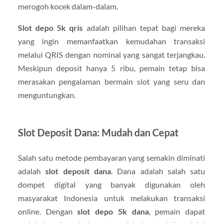
merogoh kocek dalam-dalam.
Slot depo 5k qris
adalah pilihan tepat bagi mereka
yang ingin memanfaatkan kemudahan transaksi
melalui QRIS dengan nominal yang sangat terjangkau.
Meskipun deposit hanya 5 ribu, pemain tetap bisa
merasakan pengalaman bermain slot yang seru dan
menguntungkan.
Slot Deposit Dana: Mudah dan Cepat
Salah satu metode pembayaran yang semakin diminati
adalah
slot deposit dana
. Dana adalah salah satu
dompet digital yang banyak digunakan oleh
masyarakat Indonesia untuk melakukan transaksi
online. Dengan
slot depo 5k dana
, pemain dapat