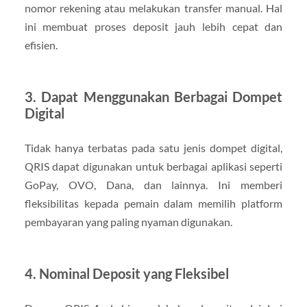
nomor rekening atau melakukan transfer manual. Hal
ini membuat proses deposit jauh lebih cepat dan
efisien.
3.
Dapat Menggunakan Berbagai Dompet
Digital
Tidak hanya terbatas pada satu jenis dompet digital,
QRIS dapat digunakan untuk berbagai aplikasi seperti
GoPay, OVO, Dana, dan lainnya. Ini memberi
fleksibilitas kepada pemain dalam memilih platform
pembayaran yang paling nyaman digunakan.
4.
Nominal Deposit yang Fleksibel