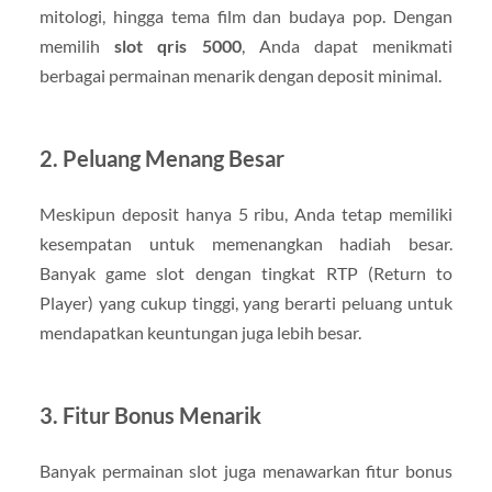
mitologi, hingga tema film dan budaya pop. Dengan
memilih
slot qris 5000
, Anda dapat menikmati
berbagai permainan menarik dengan deposit minimal.
2.
Peluang Menang Besar
Meskipun deposit hanya 5 ribu, Anda tetap memiliki
kesempatan untuk memenangkan hadiah besar.
Banyak game slot dengan tingkat RTP (Return to
Player) yang cukup tinggi, yang berarti peluang untuk
mendapatkan keuntungan juga lebih besar.
3.
Fitur Bonus Menarik
Banyak permainan slot juga menawarkan fitur bonus