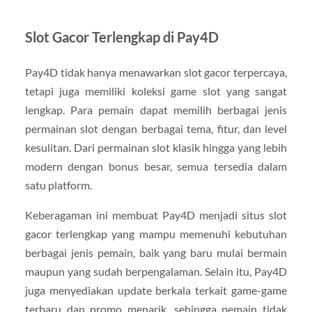
Slot Gacor Terlengkap di Pay4D
Pay4D tidak hanya menawarkan slot gacor terpercaya,
tetapi juga memiliki koleksi game slot yang sangat
lengkap. Para pemain dapat memilih berbagai jenis
permainan slot dengan berbagai tema, fitur, dan level
kesulitan. Dari permainan slot klasik hingga yang lebih
modern dengan bonus besar, semua tersedia dalam
satu platform.
Keberagaman ini membuat Pay4D menjadi situs slot
gacor terlengkap yang mampu memenuhi kebutuhan
berbagai jenis pemain, baik yang baru mulai bermain
maupun yang sudah berpengalaman. Selain itu, Pay4D
juga menyediakan update berkala terkait game-game
terbaru dan promo menarik, sehingga pemain tidak