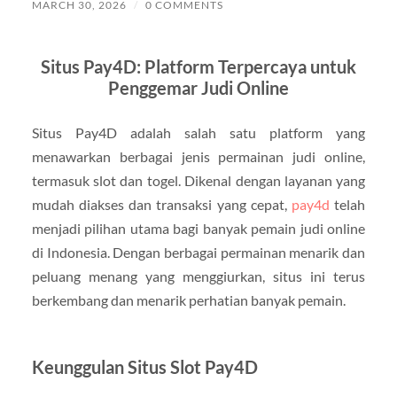
MARCH 30, 2026
/
0 COMMENTS
Situs Pay4D: Platform Terpercaya untuk
Penggemar Judi Online
Situs Pay4D adalah salah satu platform yang
menawarkan berbagai jenis permainan judi online,
termasuk slot dan togel. Dikenal dengan layanan yang
mudah diakses dan transaksi yang cepat,
pay4d
telah
menjadi pilihan utama bagi banyak pemain judi online
di Indonesia. Dengan berbagai permainan menarik dan
peluang menang yang menggiurkan, situs ini terus
berkembang dan menarik perhatian banyak pemain.
Keunggulan Situs Slot Pay4D