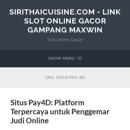
SIRITHAICUISINE.COM - LINK
SLOT ONLINE GACOR
GAMPANG MAXWIN
Slot Online Gacor
SHOW MENU
TAG:
SITUS PAY 4D
Situs Pay4D: Platform
Terpercaya untuk Penggemar
Judi Online