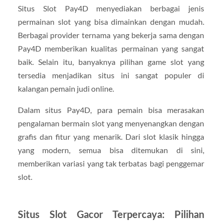
Situs Slot Pay4D menyediakan berbagai jenis
permainan slot yang bisa dimainkan dengan mudah.
Berbagai provider ternama yang bekerja sama dengan
Pay4D memberikan kualitas permainan yang sangat
baik. Selain itu, banyaknya pilihan game slot yang
tersedia menjadikan situs ini sangat populer di
kalangan pemain judi online.
Dalam situs Pay4D, para pemain bisa merasakan
pengalaman bermain slot yang menyenangkan dengan
grafis dan fitur yang menarik. Dari slot klasik hingga
yang modern, semua bisa ditemukan di sini,
memberikan variasi yang tak terbatas bagi penggemar
slot.
Situs Slot Gacor Terpercaya: Pilihan