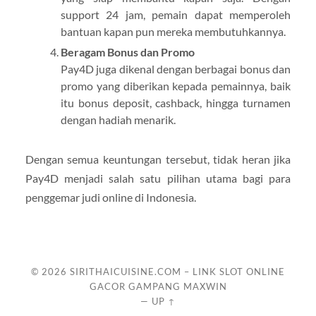
support 24 jam, pemain dapat memperoleh
bantuan kapan pun mereka membutuhkannya.
Beragam Bonus dan Promo
Pay4D juga dikenal dengan berbagai bonus dan
promo yang diberikan kepada pemainnya, baik
itu bonus deposit, cashback, hingga turnamen
dengan hadiah menarik.
Dengan semua keuntungan tersebut, tidak heran jika
Pay4D menjadi salah satu pilihan utama bagi para
penggemar judi online di Indonesia.
© 2026
SIRITHAICUISINE.COM – LINK SLOT ONLINE
GACOR GAMPANG MAXWIN
—
UP ↑