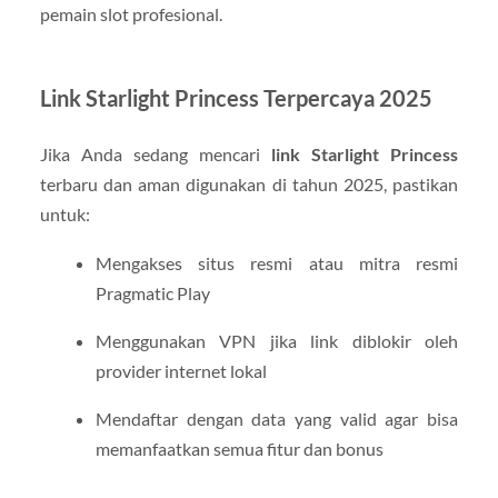
pemain slot profesional.
Link Starlight Princess Terpercaya 2025
Jika Anda sedang mencari
link Starlight Princess
terbaru dan aman digunakan di tahun 2025, pastikan
untuk:
Mengakses situs resmi atau mitra resmi
Pragmatic Play
Menggunakan VPN jika link diblokir oleh
provider internet lokal
Mendaftar dengan data yang valid agar bisa
memanfaatkan semua fitur dan bonus