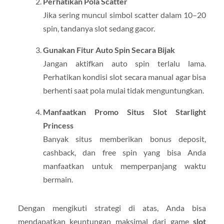
Perhatikan Pola Scatter
Jika sering muncul simbol scatter dalam 10–20
spin, tandanya slot sedang gacor.
Gunakan Fitur Auto Spin Secara Bijak
Jangan aktifkan auto spin terlalu lama.
Perhatikan kondisi slot secara manual agar bisa
berhenti saat pola mulai tidak menguntungkan.
Manfaatkan Promo Situs Slot Starlight
Princess
Banyak situs memberikan bonus deposit,
cashback, dan free spin yang bisa Anda
manfaatkan untuk memperpanjang waktu
bermain.
Dengan mengikuti strategi di atas, Anda bisa
mendapatkan keuntungan maksimal dari game
slot