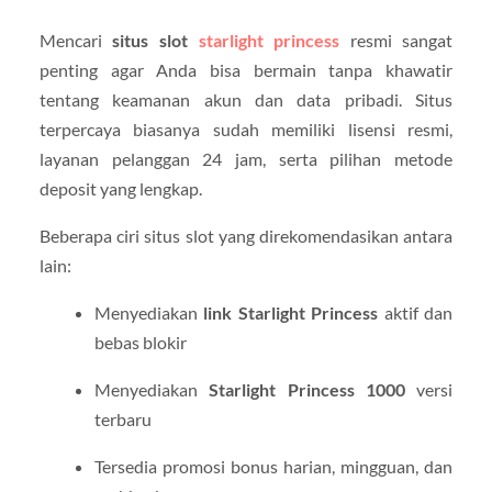
Mencari
situs slot
starlight princess
resmi sangat
penting agar Anda bisa bermain tanpa khawatir
tentang keamanan akun dan data pribadi. Situs
terpercaya biasanya sudah memiliki lisensi resmi,
layanan pelanggan 24 jam, serta pilihan metode
deposit yang lengkap.
Beberapa ciri situs slot yang direkomendasikan antara
lain:
Menyediakan
link Starlight Princess
aktif dan
bebas blokir
Menyediakan
Starlight Princess 1000
versi
terbaru
Tersedia promosi bonus harian, mingguan, dan