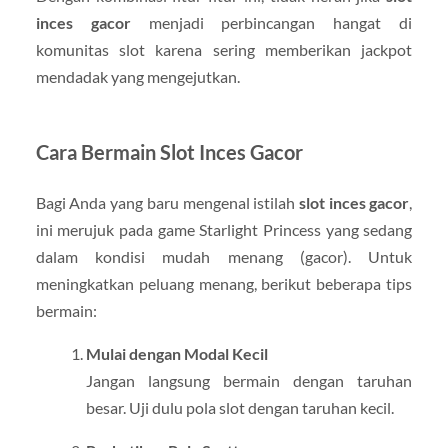
inces gacor
menjadi perbincangan hangat di
komunitas slot karena sering memberikan jackpot
mendadak yang mengejutkan.
Cara Bermain Slot Inces Gacor
Bagi Anda yang baru mengenal istilah
slot inces gacor
,
ini merujuk pada game Starlight Princess yang sedang
dalam kondisi mudah menang (gacor). Untuk
meningkatkan peluang menang, berikut beberapa tips
bermain:
Mulai dengan Modal Kecil
Jangan langsung bermain dengan taruhan
besar. Uji dulu pola slot dengan taruhan kecil.