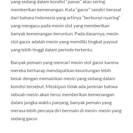
yang sedang dalam kondisi “panas” atau sering
memberikan kemenangan. Kata “gacor” sendiri berasal
dari bahasa Indonesia yang artinya “berbunyi nyaring”
yang mengacu pada mesin slot yang memberikan
banyak kemenangan beruntun. Pada dasarnya, mesin
slot gacor adalah mesin yang memiliki tingkat payout
yang lebih tinggi dalam periode tertentu.
Banyak pemain yang mencari mesin slot gacor karena
mereka berharap mendapatkan keuntungan lebih
besar dengan memainkan mesin yang sedang dalam
kondisi tersebut. Meskipun tidak ada jaminan bahwa
sebuah mesin akan terus memberikan kemenangan
dalam jangka waktu panjang, banyak pemain yang
merasa lebih percaya diri bermain di mesin-mesin yang
sedang gacor.