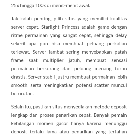
25x hingga 100x di menit-menit awal.
Tak kalah penting, pilih situs yang memiliki kualitas
server cepat. Starlight Princess adalah game dengan
ritme permainan yang sangat cepat, sehingga delay
sekecil apa pun bisa membuat peluang perkalian
terlewat. Server lambat sering menyebabkan patah
frame saat multiplier jatuh, membuat sensasi
permainan berkurang dan peluang menang turun
drastis. Server stabil justru membuat permainan lebih
smooth, serta meningkatkan potensi scatter muncul
berurutan.
Selain itu, pastikan situs menyediakan metode deposit
lengkap dan proses penarikan cepat. Banyak pemain
kehilangan momen gacor hanya karena menunggu
deposit terlalu lama atau penarikan yang tertahan