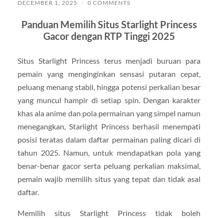
DECEMBER 1, 2025
/
0 COMMENTS
Panduan Memilih Situs Starlight Princess
Gacor dengan RTP Tinggi 2025
Situs Starlight Princess terus menjadi buruan para
pemain yang menginginkan sensasi putaran cepat,
peluang menang stabil, hingga potensi perkalian besar
yang muncul hampir di setiap spin. Dengan karakter
khas ala anime dan pola permainan yang simpel namun
menegangkan, Starlight Princess berhasil menempati
posisi teratas dalam daftar permainan paling dicari di
tahun 2025. Namun, untuk mendapatkan pola yang
benar-benar gacor serta peluang perkalian maksimal,
pemain wajib memilih situs yang tepat dan tidak asal
daftar.
Memilih situs Starlight Princess tidak boleh