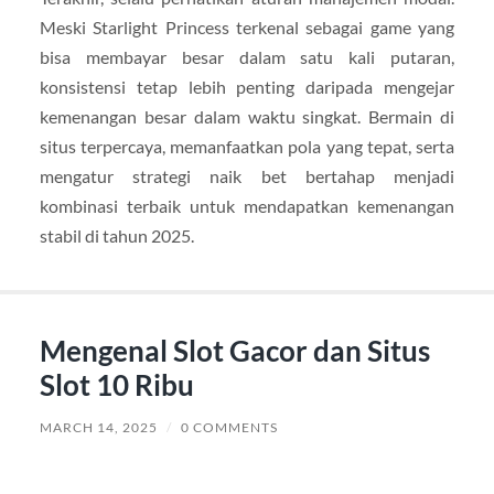
Meski Starlight Princess terkenal sebagai game yang
bisa membayar besar dalam satu kali putaran,
konsistensi tetap lebih penting daripada mengejar
kemenangan besar dalam waktu singkat. Bermain di
situs terpercaya, memanfaatkan pola yang tepat, serta
mengatur strategi naik bet bertahap menjadi
kombinasi terbaik untuk mendapatkan kemenangan
stabil di tahun 2025.
Mengenal Slot Gacor dan Situs
Slot 10 Ribu
MARCH 14, 2025
/
0 COMMENTS