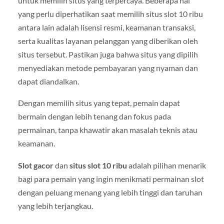
untuk memilih situs yang terpercaya. Beberapa hal
yang perlu diperhatikan saat memilih situs slot 10 ribu
antara lain adalah lisensi resmi, keamanan transaksi,
serta kualitas layanan pelanggan yang diberikan oleh
situs tersebut. Pastikan juga bahwa situs yang dipilih
menyediakan metode pembayaran yang nyaman dan
dapat diandalkan.
Dengan memilih situs yang tepat, pemain dapat
bermain dengan lebih tenang dan fokus pada
permainan, tanpa khawatir akan masalah teknis atau
keamanan.
Slot gacor
dan
situs slot 10 ribu
adalah pilihan menarik
bagi para pemain yang ingin menikmati permainan slot
dengan peluang menang yang lebih tinggi dan taruhan
yang lebih terjangkau.