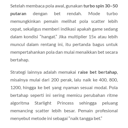
Setelah membaca pola awal, gunakan
turbo spin 30–50
putaran
dengan bet rendah. Mode turbo
memungkinkan pemain melihat pola scatter lebih
cepat, sekaligus memberi indikasi apakah game sedang
dalam kondisi “hangat.” Jika multiplier 15x atau lebih
muncul dalam rentang ini, itu pertanda bagus untuk
mempertahankan pola dan mulai menaikkan bet secara
bertahap.
Strategi lainnya adalah memakai
raise bet bertahap
,
misalnya mulai dari 200 perak, lalu naik ke 400, 800,
1200, hingga ke bet yang nyaman sesuai modal. Pola
bertahap seperti ini sering memicu perubahan ritme
algoritma Starlight Princess sehingga peluang
memancing scatter lebih besar. Pemain profesional
menyebut metode ini sebagai “naik tangga bet.”