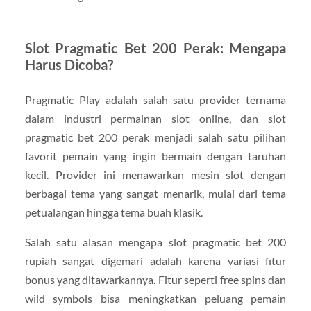
Slot Pragmatic Bet 200 Perak: Mengapa
Harus Dicoba?
Pragmatic Play adalah salah satu provider ternama
dalam industri permainan slot online, dan slot
pragmatic bet 200 perak menjadi salah satu pilihan
favorit pemain yang ingin bermain dengan taruhan
kecil. Provider ini menawarkan mesin slot dengan
berbagai tema yang sangat menarik, mulai dari tema
petualangan hingga tema buah klasik.
Salah satu alasan mengapa slot pragmatic bet 200
rupiah sangat digemari adalah karena variasi fitur
bonus yang ditawarkannya. Fitur seperti free spins dan
wild symbols bisa meningkatkan peluang pemain