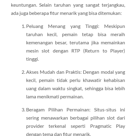
keuntungan. Selain taruhan yang sangat terjangkau,
ada juga beberapa fitur menarik yang bisa ditemukan:
Peluang Menang yang Tinggi: Meskipun
taruhan kecil, pemain tetap bisa meraih
kemenangan besar, terutama jika memainkan
mesin slot dengan RTP (Return to Player)
tinggi.
Akses Mudah dan Praktis: Dengan modal yang
kecil, pemain tidak perlu khawatir kehabisan
uang dalam waktu singkat, sehingga bisa lebih
lama menikmati permainan.
Beragam Pilihan Permainan: Situs-situs ini
sering menawarkan berbagai pilihan slot dari
provider terkenal seperti Pragmatic Play
dengan tema dan fitur menarik.