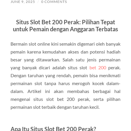
JUNE 9, 2025
/
0 COMMENTS
Situs Slot Bet 200 Perak: Pilihan Tepat
untuk Pemain dengan Anggaran Terbatas
Bermain slot online kini semakin digemari oleh banyak
pemain karena kemudahan akses dan potensi hadiah
besar yang ditawarkan. Salah satu jenis permainan
yang banyak dicari adalah situs slot
bet 200
perak.
Dengan taruhan yang rendah, pemain bisa menikmati
permainan slot tanpa harus merogoh kocek dalam-
dalam. Artikel ini akan membahas berbagai hal
mengenai situs slot bet 200 perak, serta pilihan
permainan slot terbaik dengan taruhan kecil.
Apa Itu Situs Slot Bet 200 Perak?