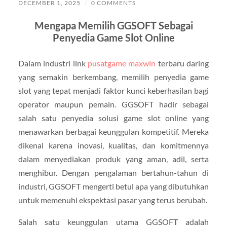
DECEMBER 1, 2025
/
0 COMMENTS
Mengapa Memilih GGSOFT Sebagai
Penyedia Game Slot Online
Dalam industri link
pusatgame maxwin
terbaru daring
yang semakin berkembang, memilih penyedia game
slot yang tepat menjadi faktor kunci keberhasilan bagi
operator maupun pemain. GGSOFT hadir sebagai
salah satu penyedia solusi game slot online yang
menawarkan berbagai keunggulan kompetitif. Mereka
dikenal karena inovasi, kualitas, dan komitmennya
dalam menyediakan produk yang aman, adil, serta
menghibur. Dengan pengalaman bertahun-tahun di
industri, GGSOFT mengerti betul apa yang dibutuhkan
untuk memenuhi ekspektasi pasar yang terus berubah.
Salah satu keunggulan utama GGSOFT adalah