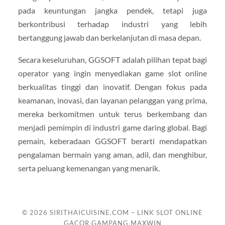
pada keuntungan jangka pendek, tetapi juga
berkontribusi terhadap industri yang lebih
bertanggung jawab dan berkelanjutan di masa depan.
Secara keseluruhan, GGSOFT adalah pilihan tepat bagi
operator yang ingin menyediakan game slot online
berkualitas tinggi dan inovatif. Dengan fokus pada
keamanan, inovasi, dan layanan pelanggan yang prima,
mereka berkomitmen untuk terus berkembang dan
menjadi pemimpin di industri game daring global. Bagi
pemain, keberadaan GGSOFT berarti mendapatkan
pengalaman bermain yang aman, adil, dan menghibur,
serta peluang kemenangan yang menarik.
© 2026
SIRITHAICUISINE.COM – LINK SLOT ONLINE
GACOR GAMPANG MAXWIN