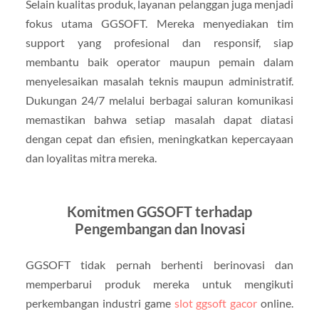
Selain kualitas produk, layanan pelanggan juga menjadi
fokus utama GGSOFT. Mereka menyediakan tim
support yang profesional dan responsif, siap
membantu baik operator maupun pemain dalam
menyelesaikan masalah teknis maupun administratif.
Dukungan 24/7 melalui berbagai saluran komunikasi
memastikan bahwa setiap masalah dapat diatasi
dengan cepat dan efisien, meningkatkan kepercayaan
dan loyalitas mitra mereka.
Komitmen GGSOFT terhadap
Pengembangan dan Inovasi
GGSOFT tidak pernah berhenti berinovasi dan
memperbarui produk mereka untuk mengikuti
perkembangan industri game
slot ggsoft gacor
online.