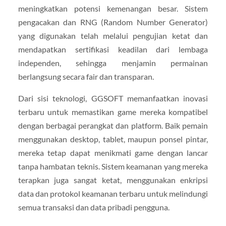
meningkatkan potensi kemenangan besar. Sistem
pengacakan dan RNG (Random Number Generator)
yang digunakan telah melalui pengujian ketat dan
mendapatkan sertifikasi keadilan dari lembaga
independen, sehingga menjamin permainan
berlangsung secara fair dan transparan.
Dari sisi teknologi, GGSOFT memanfaatkan inovasi
terbaru untuk memastikan game mereka kompatibel
dengan berbagai perangkat dan platform. Baik pemain
menggunakan desktop, tablet, maupun ponsel pintar,
mereka tetap dapat menikmati game dengan lancar
tanpa hambatan teknis. Sistem keamanan yang mereka
terapkan juga sangat ketat, menggunakan enkripsi
data dan protokol keamanan terbaru untuk melindungi
semua transaksi dan data pribadi pengguna.