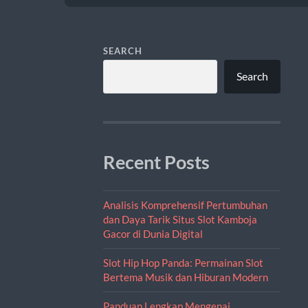
SEARCH
Search
Recent Posts
Analisis Komprehensif Pertumbuhan
dan Daya Tarik Situs Slot Kamboja
Gacor di Dunia Digital
Slot Hip Hop Panda: Permainan Slot
Bertema Musik dan Hiburan Modern
Panduan Lengkap Mengenai