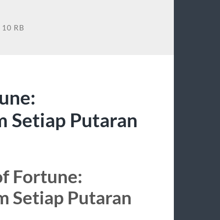
 10 RB
tune:
 Setiap Putaran
of Fortune:
 Setiap Putaran