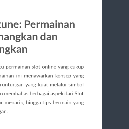
rtune: Permainan
nangkan dan
ngkan
tu permainan slot online yang cukup
ermainan ini menawarkan konsep yang
runtungan yang kuat melalui simbol
kan membahas berbagai aspek dari Slot
tur menarik, hingga tips bermain yang
an.