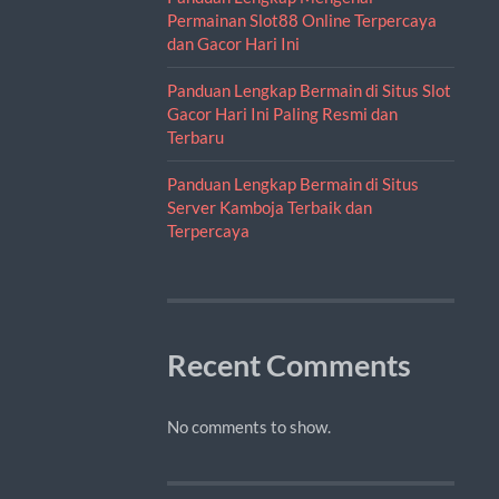
Permainan Slot88 Online Terpercaya
dan Gacor Hari Ini
Panduan Lengkap Bermain di Situs Slot
Gacor Hari Ini Paling Resmi dan
Terbaru
Panduan Lengkap Bermain di Situs
Server Kamboja Terbaik dan
Terpercaya
Recent Comments
No comments to show.