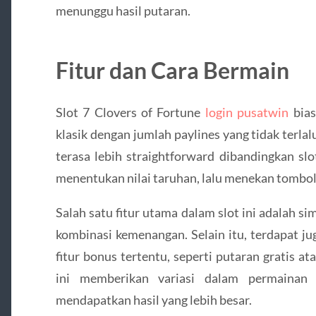
menunggu hasil putaran.
Fitur dan Cara Bermain
Slot 7 Clovers of Fortune
login pusatwin
bias
klasik dengan jumlah paylines yang tidak terl
terasa lebih straightforward dibandingkan sl
menentukan nilai taruhan, lalu menekan tombo
Salah satu fitur utama dalam slot ini adalah 
kombinasi kemenangan. Selain itu, terdapat j
fitur bonus tertentu, seperti putaran gratis a
ini memberikan variasi dalam permainan
mendapatkan hasil yang lebih besar.