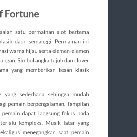
f Fortune
salah satu permainan slot bertema
klasik daun semanggi. Permainan ini
asi warna hijau serta elemen-elemen
tungan. Simbol angka tujuh dan clover
ama yang memberikan kesan klasik
e yang sederhana sehingga mudah
agi pemain berpengalaman. Tampilan
ga pemain dapat langsung fokus pada
terlalu kompleks. Musik latar yang
sekaligus menegangkan saat pemain