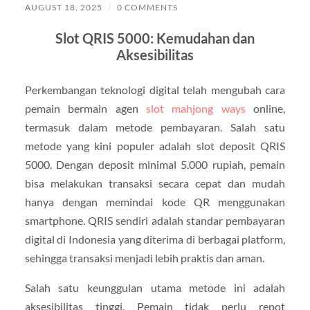
AUGUST 18, 2025
/
0 COMMENTS
Slot QRIS 5000: Kemudahan dan
Aksesibilitas
Perkembangan teknologi digital telah mengubah cara
pemain bermain agen
slot mahjong ways
online,
termasuk dalam metode pembayaran. Salah satu
metode yang kini populer adalah slot deposit QRIS
5000. Dengan deposit minimal 5.000 rupiah, pemain
bisa melakukan transaksi secara cepat dan mudah
hanya dengan memindai kode QR menggunakan
smartphone. QRIS sendiri adalah standar pembayaran
digital di Indonesia yang diterima di berbagai platform,
sehingga transaksi menjadi lebih praktis dan aman.
Salah satu keunggulan utama metode ini adalah
aksesibilitas tinggi. Pemain tidak perlu repot