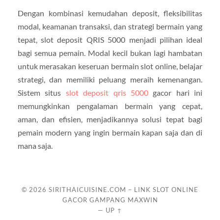
Dengan kombinasi kemudahan deposit, fleksibilitas
modal, keamanan transaksi, dan strategi bermain yang
tepat, slot deposit QRIS 5000 menjadi pilihan ideal
bagi semua pemain. Modal kecil bukan lagi hambatan
untuk merasakan keseruan bermain slot online, belajar
strategi, dan memiliki peluang meraih kemenangan.
Sistem situs
slot deposit qris 5000
gacor hari ini
memungkinkan pengalaman bermain yang cepat,
aman, dan efisien, menjadikannya solusi tepat bagi
pemain modern yang ingin bermain kapan saja dan di
mana saja.
© 2026
SIRITHAICUISINE.COM – LINK SLOT ONLINE
GACOR GAMPANG MAXWIN
—
UP ↑