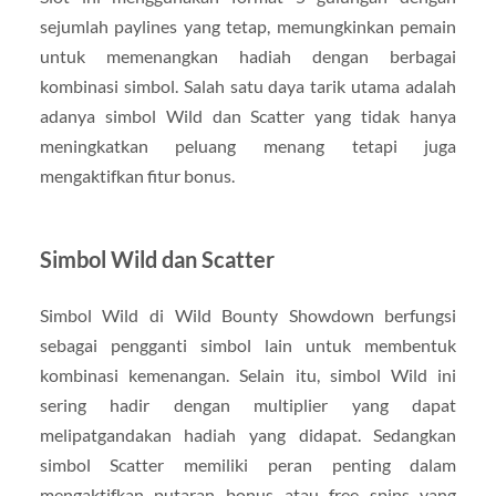
sejumlah paylines yang tetap, memungkinkan pemain
untuk memenangkan hadiah dengan berbagai
kombinasi simbol. Salah satu daya tarik utama adalah
adanya simbol Wild dan Scatter yang tidak hanya
meningkatkan peluang menang tetapi juga
mengaktifkan fitur bonus.
Simbol Wild dan Scatter
Simbol Wild di Wild Bounty Showdown berfungsi
sebagai pengganti simbol lain untuk membentuk
kombinasi kemenangan. Selain itu, simbol Wild ini
sering hadir dengan multiplier yang dapat
melipatgandakan hadiah yang didapat. Sedangkan
simbol Scatter memiliki peran penting dalam
mengaktifkan putaran bonus atau free spins yang