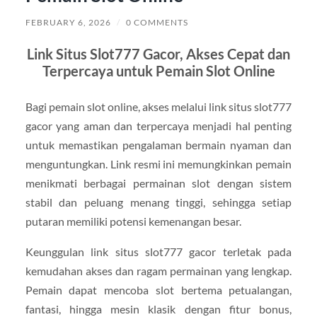
FEBRUARY 6, 2026
/
0 COMMENTS
Link Situs Slot777 Gacor, Akses Cepat dan
Terpercaya untuk Pemain Slot Online
Bagi pemain slot online, akses melalui link situs slot777
gacor yang aman dan terpercaya menjadi hal penting
untuk memastikan pengalaman bermain nyaman dan
menguntungkan. Link resmi ini memungkinkan pemain
menikmati berbagai permainan slot dengan sistem
stabil dan peluang menang tinggi, sehingga setiap
putaran memiliki potensi kemenangan besar.
Keunggulan link situs slot777 gacor terletak pada
kemudahan akses dan ragam permainan yang lengkap.
Pemain dapat mencoba slot bertema petualangan,
fantasi, hingga mesin klasik dengan fitur bonus,