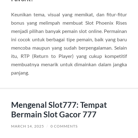
Keunikan tema, visual yang memikat, dan fitur-fitur
bonus yang melimpah membuat Slot Phoenix Rises
menjadi pilihan banyak pemain slot online. Permainan
ini cocok untuk berbagai tipe pemain, baik yang baru
mencoba maupun yang sudah berpengalaman. Selain
itu, RTP (Return to Player) yang cukup kompetitif
membuatnya menarik untuk dimainkan dalam jangka
panjang.
Mengenal Slot777: Tempat
Bermain Slot Gacor 777
MARCH 14, 2025
/
0 COMMENTS