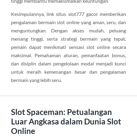
tinggi membantu memaksimalkan keuntungan.
Kesimpulannya, link situs slot777 gacor memberikan
pengalaman bermain slot online yang aman, seru, dan
menguntungkan. Dengan akses mudah, peluang
menang tinggi, serta strategi bermain yang tepat,
pemain dapat menikmati sensasi slot online secara
maksimal. Pemahaman aturan, pemanfaatan bonus,
dan disiplin dalam pengelolaan modal menjadi kunci
untuk meraih kemenangan besar dan pengalaman
bermain yang lebih seru.
Slot Spaceman: Petualangan
Luar Angkasa dalam Dunia Slot
Online