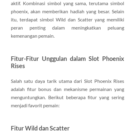
aktif. Kombinasi simbol yang sama, terutama simbol
phoenix, akan memberikan hadiah yang besar. Selain
itu, terdapat simbol Wild dan Scatter yang memiliki
peran penting dalam meningkatkan peluang
kemenangan pemain.
Fitur-Fitur Unggulan dalam Slot Phoenix
Rises
Salah satu daya tarik utama dari Slot Phoenix Rises
adalah fitur bonus dan mekanisme permainan yang
menguntungkan. Berikut beberapa fitur yang sering
menjadi favorit pemain:
Fitur Wild dan Scatter