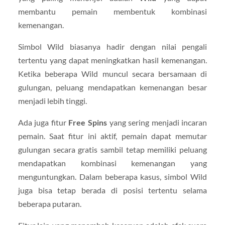
membantu pemain membentuk kombinasi
kemenangan.
Simbol Wild biasanya hadir dengan nilai pengali
tertentu yang dapat meningkatkan hasil kemenangan.
Ketika beberapa Wild muncul secara bersamaan di
gulungan, peluang mendapatkan kemenangan besar
menjadi lebih tinggi.
Ada juga fitur
Free Spins
yang sering menjadi incaran
pemain. Saat fitur ini aktif, pemain dapat memutar
gulungan secara gratis sambil tetap memiliki peluang
mendapatkan kombinasi kemenangan yang
menguntungkan. Dalam beberapa kasus, simbol Wild
juga bisa tetap berada di posisi tertentu selama
beberapa putaran.