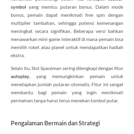
symbol
yang memicu putaran bonus. Dalam mode
bonus, pemain dapat menikmati free spin dengan
multiplier tambahan, sehingga potensi kemenangan
meningkat secara signifikan. Beberapa versi bahkan
menawarkan mini-game interaktif di mana pemain bisa
memilih roket atau planet untuk mendapatkan hadiah
ekstra.
Selain itu, Slot Spaceman sering dilengkapi dengan fitur
autoplay
, yang memungkinkan pemain untuk
menetapkan jumlah putaran otomatis. Fitur ini sangat
membantu bagi pemain yang ingin menikmati
permainan tanpa harus terus menekan tombol putar.
Pengalaman Bermain dan Strategi