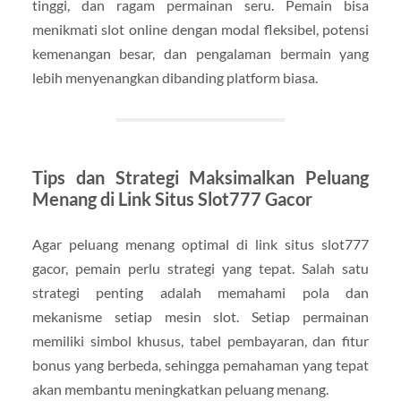
tinggi, dan ragam permainan seru. Pemain bisa
menikmati slot online dengan modal fleksibel, potensi
kemenangan besar, dan pengalaman bermain yang
lebih menyenangkan dibanding platform biasa.
Tips dan Strategi Maksimalkan Peluang
Menang di Link Situs Slot777 Gacor
Agar peluang menang optimal di link situs slot777
gacor, pemain perlu strategi yang tepat. Salah satu
strategi penting adalah memahami pola dan
mekanisme setiap mesin slot. Setiap permainan
memiliki simbol khusus, tabel pembayaran, dan fitur
bonus yang berbeda, sehingga pemahaman yang tepat
akan membantu meningkatkan peluang menang.