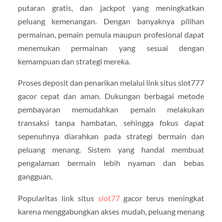
putaran gratis, dan jackpot yang meningkatkan
peluang kemenangan. Dengan banyaknya pilihan
permainan, pemain pemula maupun profesional dapat
menemukan permainan yang sesuai dengan
kemampuan dan strategi mereka.
Proses deposit dan penarikan melalui link situs slot777
gacor cepat dan aman. Dukungan berbagai metode
pembayaran memudahkan pemain melakukan
transaksi tanpa hambatan, sehingga fokus dapat
sepenuhnya diarahkan pada strategi bermain dan
peluang menang. Sistem yang handal membuat
pengalaman bermain lebih nyaman dan bebas
gangguan.
Popularitas link situs
slot77
gacor terus meningkat
karena menggabungkan akses mudah, peluang menang