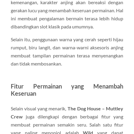
kemenangan, karakter anjing akan bereaksi dengan
gerakan lucu yang menambah keseruan permainan. Hal
ini membuat pengalaman bermain terasa lebih hidup
dibandingkan slot klasik pada umumnya.
Selain itu, penggunaan warna yang cerah seperti hijau
rumput, biru langit, dan warna-warni aksesoris anjing
membuat tampilan permainan terasa menyenangkan
dan tidak membosankan.
Fitur Permainan yang Menambah
Keseruan
Selain visual yang menarik,
The Dog House – Muttley
Crew
juga dilengkapi dengan berbagai fitur yang
membuat permainan semakin seru. Salah satu fitur
yang paling menonjol adalah
Wild
yang dapat