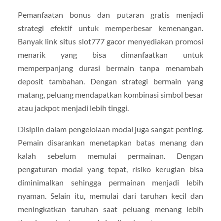
Pemanfaatan bonus dan putaran gratis menjadi
strategi efektif untuk memperbesar kemenangan.
Banyak link situs slot777 gacor menyediakan promosi
menarik yang bisa dimanfaatkan untuk
memperpanjang durasi bermain tanpa menambah
deposit tambahan. Dengan strategi bermain yang
matang, peluang mendapatkan kombinasi simbol besar
atau jackpot menjadi lebih tinggi.
Disiplin dalam pengelolaan modal juga sangat penting.
Pemain disarankan menetapkan batas menang dan
kalah sebelum memulai permainan. Dengan
pengaturan modal yang tepat, risiko kerugian bisa
diminimalkan sehingga permainan menjadi lebih
nyaman. Selain itu, memulai dari taruhan kecil dan
meningkatkan taruhan saat peluang menang lebih