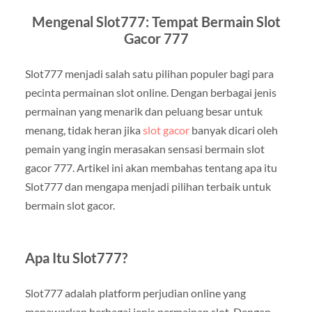
Mengenal Slot777: Tempat Bermain Slot
Gacor 777
Slot777 menjadi salah satu pilihan populer bagi para
pecinta permainan slot online. Dengan berbagai jenis
permainan yang menarik dan peluang besar untuk
menang, tidak heran jika
slot gacor
banyak dicari oleh
pemain yang ingin merasakan sensasi bermain slot
gacor 777. Artikel ini akan membahas tentang apa itu
Slot777 dan mengapa menjadi pilihan terbaik untuk
bermain slot gacor.
Apa Itu Slot777?
Slot777 adalah platform perjudian online yang
menawarkan berbagai jenis permainan slot. Dengan