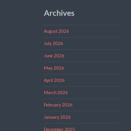
Archives
August 2026
July 2026
June 2026
May 2026
April 2026
March 2026
February 2026
January 2026
December 2025