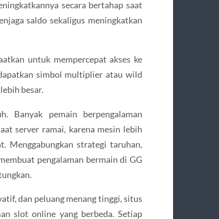
ningkatkannya secara bertahap saat
njaga saldo sekaligus meningkatkan
aatkan untuk mempercepat akses ke
dapatkan simbol multiplier atau wild
lebih besar.
ruh. Banyak pemain berpengalaman
at server ramai, karena mesin lebih
at. Menggabungkan strategi taruhan,
n membuat pengalaman bermain di GG
tungkan.
atif, dan peluang menang tinggi, situs
n slot online yang berbeda. Setiap