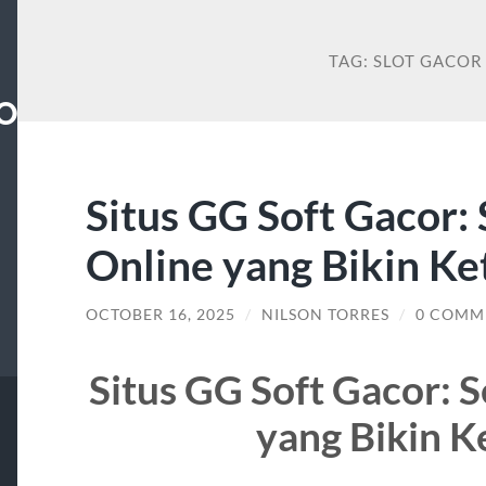
TAG:
SLOT GACOR
COM
Situs GG Soft Gacor: 
Online yang Bikin Ke
OCTOBER 16, 2025
/
NILSON TORRES
/
0 COMM
Situs GG Soft Gacor: S
yang Bikin K