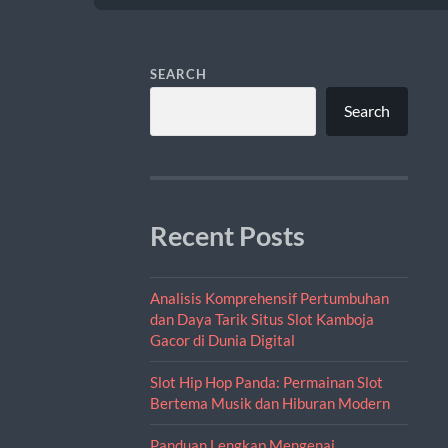
SEARCH
Search
Recent Posts
Analisis Komprehensif Pertumbuhan
dan Daya Tarik Situs Slot Kamboja
Gacor di Dunia Digital
Slot Hip Hop Panda: Permainan Slot
Bertema Musik dan Hiburan Modern
Panduan Lengkap Mengenai