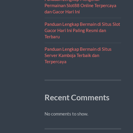
Permainan Slot88 Online Terpercaya
dan Gacor Hari Ini
Panduan Lengkap Bermain di Situs Slot
Gacor Hari Ini Paling Resmi dan
Terbaru
Panduan Lengkap Bermain di Situs
Server Kamboja Terbaik dan
Terpercaya
Recent Comments
No comments to show.