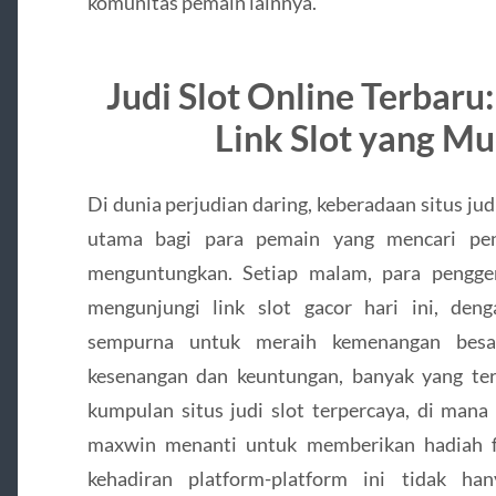
komunitas pemain lainnya.
Judi Slot Online Terbaru
Link Slot yang 
Di dunia perjudian daring, keberadaan situs jud
utama bagi para pemain yang mencari pe
menguntungkan. Setiap malam, para pengge
mengunjungi link slot gacor hari ini, de
sempurna untuk meraih kemenangan besa
kesenangan dan keuntungan, banyak yang ter
kumpulan situs judi slot terpercaya, di mana
maxwin menanti untuk memberikan hadiah fa
kehadiran platform-platform ini tidak ha