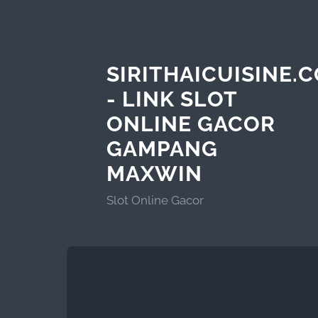
SIRITHAICUISINE.
- LINK SLOT
ONLINE GACOR
GAMPANG
MAXWIN
Slot Online Gacor