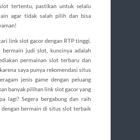
ot tertentu, pastikan untuk selalu
in agar tidak salah pilih dan bisa
nyaman!
ari link slot gacor dengan RTP tinggi.
bermain judi slot, kuncinya adalah
ediakan permainan slot terbaru dan
 karena saya punya rekomendasi situs
beragam jenis game dengan peluang
an banyak pilihan link slot gacor yang
a lagi? Segera bergabung dan raih
engan bermain di situs slot terbaik