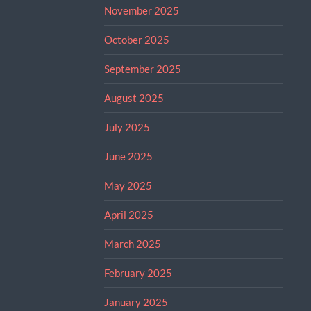
November 2025
October 2025
September 2025
August 2025
July 2025
June 2025
May 2025
April 2025
March 2025
February 2025
January 2025