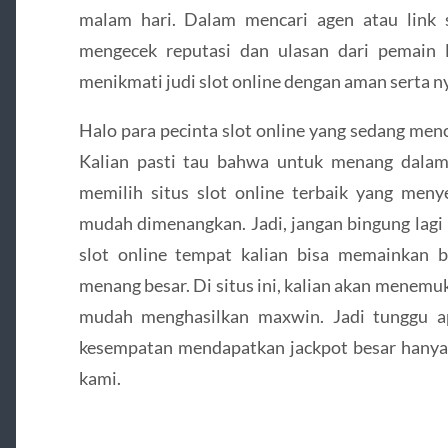
malam hari. Dalam mencari agen atau link sl
mengecek reputasi dan ulasan dari pemain la
menikmati judi slot online dengan aman serta 
Halo para pecinta slot online yang sedang menc
Kalian pasti tau bahwa untuk menang dalam 
memilih situs slot online terbaik yang meny
mudah dimenangkan. Jadi, jangan bingung lagi
slot online tempat kalian bisa memainkan 
menang besar. Di situs ini, kalian akan menemuk
mudah menghasilkan maxwin. Jadi tunggu ap
kesempatan mendapatkan jackpot besar hanya d
kami.