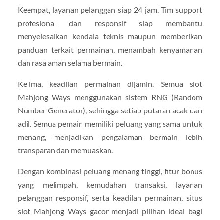
Keempat, layanan pelanggan siap 24 jam. Tim support
profesional dan responsif siap membantu
menyelesaikan kendala teknis maupun memberikan
panduan terkait permainan, menambah kenyamanan
dan rasa aman selama bermain.
Kelima, keadilan permainan dijamin. Semua slot
Mahjong Ways menggunakan sistem RNG (Random
Number Generator), sehingga setiap putaran acak dan
adil. Semua pemain memiliki peluang yang sama untuk
menang, menjadikan pengalaman bermain lebih
transparan dan memuaskan.
Dengan kombinasi peluang menang tinggi, fitur bonus
yang melimpah, kemudahan transaksi, layanan
pelanggan responsif, serta keadilan permainan, situs
slot Mahjong Ways gacor menjadi pilihan ideal bagi