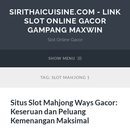
SIRITHAICUISINE.COM - LINK
SLOT ONLINE GACOR
GAMPANG MAXWIN
Slot Online Gacor
SHOW MENU
TAG:
SLOT MAHJONG 1
Situs Slot Mahjong Ways Gacor:
Keseruan dan Peluang
Kemenangan Maksimal