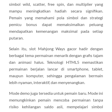
simbol wild, scatter, free spin, dan multiplier yang
mampu meningkatkan hadiah secara signifikan.
Pemain yang memahami pola simbol dan strategi
pemicu bonus dapat memaksimalkan peluang
mendapatkan kemenangan maksimal pada setiap
putaran.
Selain itu, slot Mahjong Ways gacor hadir dengan
berbagai tema permainan menarik dengan grafis tajam
dan animasi halus. Teknologi HTML5 memastikan
permainan berjalan lancar di smartphone, tablet,
maupun komputer, sehingga pengalaman bermain
lebih nyaman, interaktif, dan menyenangkan.
Mode demo juga tersedia untuk pemain baru. Mode ini
memungkinkan pemain mencoba permainan tanpa
risiko kehilangan saldo asli, mempelajari simbol