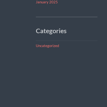
January 2025
Categories
Uncategorized