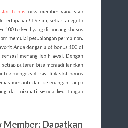
s
slot bonus
new member yang siap
terlupakan! Di sini, setiap anggota
 100 to kecil yang dirancang khusus
lam memulai petualangan permainan.
orit Anda dengan slot bonus 100 di
sensasi menang lebih awal. Dengan
, setiap putaran bisa menjadi langkah
ntuk mengeksplorasi link slot bonus
emas menanti dan kesenangan tanpa
rang dan nikmati semua keuntungan
ew Member: Dapatkan