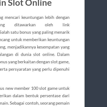
n Slot Online
ng mencari keuntungan lebih dengan
ang ditawarkan oleh link
. Salah satu bonus yang paling menarik
ancang untuk memberikan keuntungan
ung, menjadikannya kesempatan yang
angan di dunia slot online. Dalam
bonus yang berkaitan dengan slot game,
rta persyaratan yang perlu dipenuhi
nus new member 100 slot game untuk
erikan dalam bentuk persentase dari
main. Sebagai contoh, seorang pemain