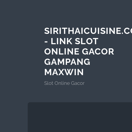
SIRITHAICUISINE.
- LINK SLOT
ONLINE GACOR
GAMPANG
MAXWIN
Slot Online Gacor