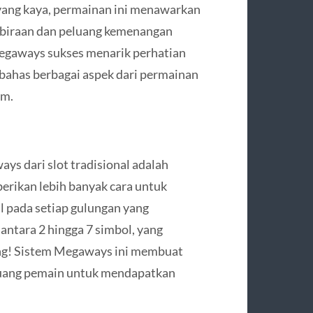
yang kaya, permainan ini menawarkan
biraan dan peluang kemenangan
 Megaways sukses menarik perhatian
mbahas berbagai aspek dari permainan
am.
ys dari slot tradisional adalah
rikan lebih banyak cara untuk
 pada setiap gulungan yang
antara 2 hingga 7 simbol, yang
ng! Sistem Megaways ini membuat
luang pemain untuk mendapatkan