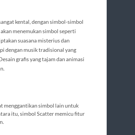
sangat kental, dengan simbol-simbol
n akan menemukan simbol seperti
ciptakan suasana misterius dan
api dengan musik tradisional yang
esain grafis yang tajam dan animasi
n.
at menggantikan simbol lain untuk
a itu, simbol Scatter memicu fitur
n.