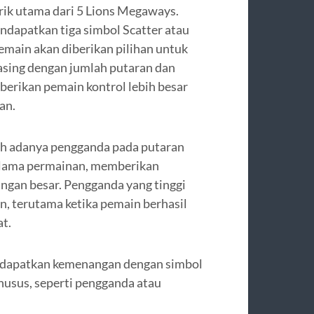
arik utama dari 5 Lions Megaways.
ndapatkan tiga simbol Scatter atau
emain akan diberikan pilihan untuk
asing dengan jumlah putaran dan
berikan pemain kontrol lebih besar
an.
alah adanya pengganda pada putaran
selama permainan, memberikan
ngan besar. Pengganda yang tinggi
, terutama ketika pemain berhasil
t.
ndapatkan kemenangan dengan simbol
husus, seperti pengganda atau