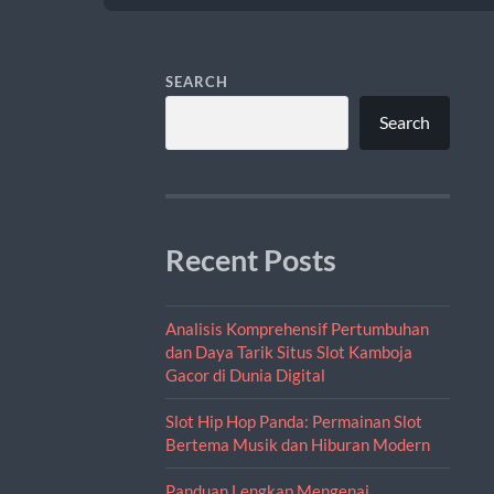
SEARCH
Search
Recent Posts
Analisis Komprehensif Pertumbuhan
dan Daya Tarik Situs Slot Kamboja
Gacor di Dunia Digital
Slot Hip Hop Panda: Permainan Slot
Bertema Musik dan Hiburan Modern
Panduan Lengkap Mengenai