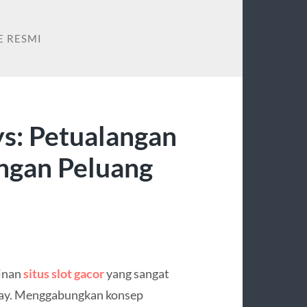
E RESMI
s: Petualangan
engan Peluang
ainan
situs slot gacor
yang sangat
Play. Menggabungkan konsep