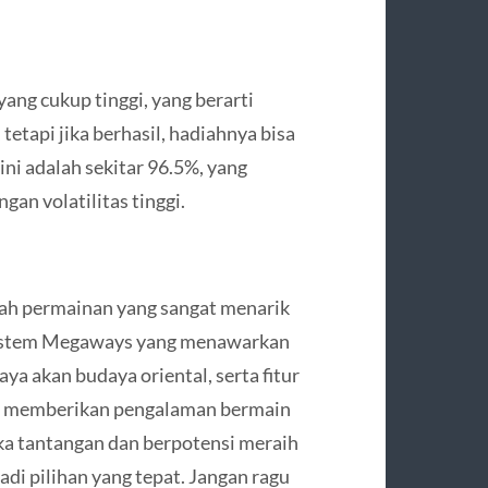
ang cukup tinggi, yang berarti
etapi jika berhasil, hadiahnya bisa
ini adalah sekitar 96.5%, yang
an volatilitas tinggi.
lah permainan yang sangat menarik
n sistem Megaways yang menawarkan
a akan budaya oriental, serta fitur
u memberikan pengalaman bermain
ka tantangan dan berpotensi meraih
di pilihan yang tepat. Jangan ragu