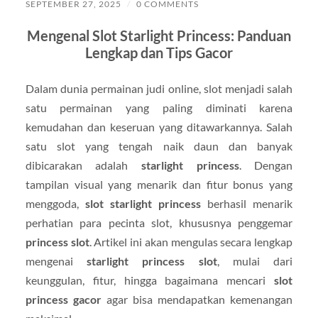
SEPTEMBER 27, 2025
/
0 COMMENTS
Mengenal Slot Starlight Princess: Panduan
Lengkap dan Tips Gacor
Dalam dunia permainan judi online, slot menjadi salah
satu permainan yang paling diminati karena
kemudahan dan keseruan yang ditawarkannya. Salah
satu slot yang tengah naik daun dan banyak
dibicarakan adalah
starlight princess
. Dengan
tampilan visual yang menarik dan fitur bonus yang
menggoda,
slot starlight princess
berhasil menarik
perhatian para pecinta slot, khususnya penggemar
princess slot
. Artikel ini akan mengulas secara lengkap
mengenai
starlight princess slot
, mulai dari
keunggulan, fitur, hingga bagaimana mencari
slot
princess gacor
agar bisa mendapatkan kemenangan