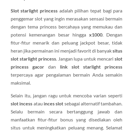
Slot starlight princess
adalah pilihan tepat bagi para
penggemar slot yang ingin merasakan sensasi bermain
dengan tema princess bercahaya yang memukau dan
potensi kemenangan besar hingga
x1000
. Dengan
fitur-fitur menarik dan peluang jackpot besar, tidak
heran jika permainan ini menjadi favorit di banyak
situs
slot starlight princess
. Jangan lupa untuk mencari
slot
princess gacor
dan
link slot starlight princess
terpercaya agar pengalaman bermain Anda semakin
maksimal.
Selain itu, jangan ragu untuk mencoba varian seperti
slot incess
atau
inces slot
sebagai alternatif tambahan.
Selalu bermain secara bertanggung jawab dan
manfaatkan fitur-fitur bonus yang disediakan oleh
situs untuk meningkatkan peluang menang. Selamat