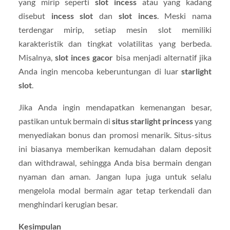
yang mirip seperti
slot incess
atau yang kadang
disebut
incess slot
dan
slot inces
. Meski nama
terdengar mirip, setiap mesin slot memiliki
karakteristik dan tingkat volatilitas yang berbeda.
Misalnya,
slot inces gacor
bisa menjadi alternatif jika
Anda ingin mencoba keberuntungan di luar
starlight
slot
.
Jika Anda ingin mendapatkan kemenangan besar,
pastikan untuk bermain di
situs starlight princess
yang
menyediakan bonus dan promosi menarik. Situs-situs
ini biasanya memberikan kemudahan dalam deposit
dan withdrawal, sehingga Anda bisa bermain dengan
nyaman dan aman. Jangan lupa juga untuk selalu
mengelola modal bermain agar tetap terkendali dan
menghindari kerugian besar.
Kesimpulan