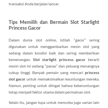
transaksi Anda berjalan lancar.
Tips Memilih dan Bermain Slot Starlight
Princess Gacor
Dalam dunia slot online, istilah “gacor” sering
digunakan untuk menggambarkan mesin slot yang
sedang dalam kondisi baik dan sering memberikan
kemenangan.
Slot starlight princess gacor
berarti
mesin slot ini sedang “panas” dan peluang menangnya
cukup tinggi. Banyak pemain yang mencari
princess
slot gacor
untuk memaksimalkan keuntungan mereka.
Namun, penting untuk diingat bahwa keberuntungan
tetap menjadi faktor utama dalam permainan slot.
Selain itu, jangan lupa untuk mencoba juga varian lain