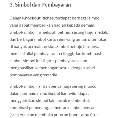
3.
Simbol dan Pembayaran
Dalam
Knockout Riches
, terdapat berbagai simbol
yang dapat memberikan hadiah kepada pemain.
Simbol-simbol ini meliputi petinju, sarung tinju, medali,
dan berbagai simbol kartu remi yang umum ditemukan
di banyak permainan slot. Simbol petinju biasanya
memiliki nilai pembayaran tertinggi, dan kombinasi
simbol-simbol ini di garis pembayaran akan
menghasilkan kemenangan sesuai dengan tabel
pembayaran yang tersedia.
Simbol-simbol liar dan pencar juga sering muncul
dalam permainan ini. Simbol liar (wild) dapat
menggantikan simbol lain untuk membentuk
kombinasi pemenang, sementara simbol pencar
(scatter) akan membuka putaran bonus atau fitur