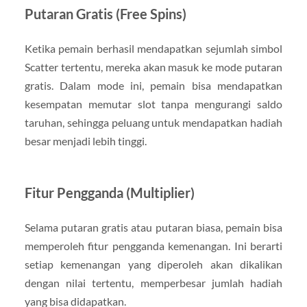
Putaran Gratis (Free Spins)
Ketika pemain berhasil mendapatkan sejumlah simbol
Scatter tertentu, mereka akan masuk ke mode putaran
gratis. Dalam mode ini, pemain bisa mendapatkan
kesempatan memutar slot tanpa mengurangi saldo
taruhan, sehingga peluang untuk mendapatkan hadiah
besar menjadi lebih tinggi.
Fitur Pengganda (Multiplier)
Selama putaran gratis atau putaran biasa, pemain bisa
memperoleh fitur pengganda kemenangan. Ini berarti
setiap kemenangan yang diperoleh akan dikalikan
dengan nilai tertentu, memperbesar jumlah hadiah
yang bisa didapatkan.