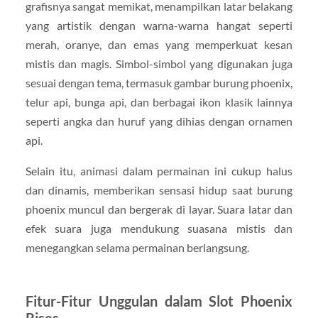
grafisnya sangat memikat, menampilkan latar belakang
yang artistik dengan warna-warna hangat seperti
merah, oranye, dan emas yang memperkuat kesan
mistis dan magis. Simbol-simbol yang digunakan juga
sesuai dengan tema, termasuk gambar burung phoenix,
telur api, bunga api, dan berbagai ikon klasik lainnya
seperti angka dan huruf yang dihias dengan ornamen
api.
Selain itu, animasi dalam permainan ini cukup halus
dan dinamis, memberikan sensasi hidup saat burung
phoenix muncul dan bergerak di layar. Suara latar dan
efek suara juga mendukung suasana mistis dan
menegangkan selama permainan berlangsung.
Fitur-Fitur Unggulan dalam Slot Phoenix