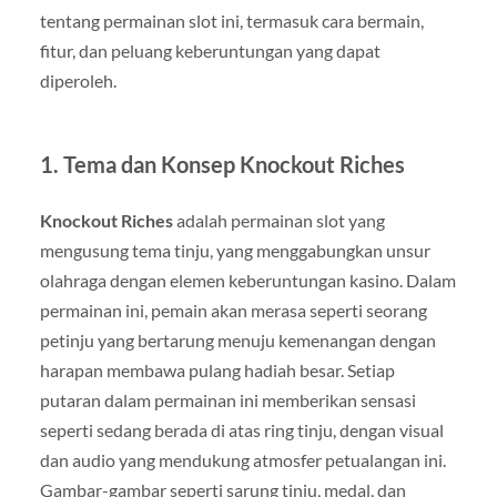
tentang permainan slot ini, termasuk cara bermain,
fitur, dan peluang keberuntungan yang dapat
diperoleh.
1.
Tema dan Konsep Knockout Riches
Knockout Riches
adalah permainan slot yang
mengusung tema tinju, yang menggabungkan unsur
olahraga dengan elemen keberuntungan kasino. Dalam
permainan ini, pemain akan merasa seperti seorang
petinju yang bertarung menuju kemenangan dengan
harapan membawa pulang hadiah besar. Setiap
putaran dalam permainan ini memberikan sensasi
seperti sedang berada di atas ring tinju, dengan visual
dan audio yang mendukung atmosfer petualangan ini.
Gambar-gambar seperti sarung tinju, medal, dan