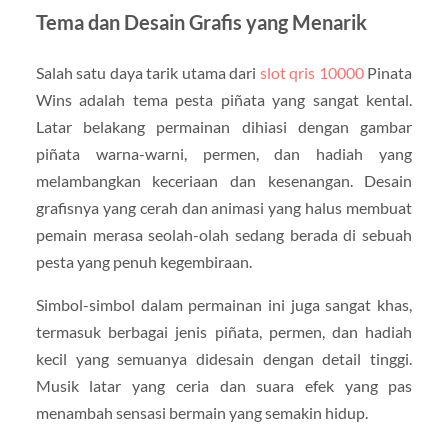
Tema dan Desain Grafis yang Menarik
Salah satu daya tarik utama dari
slot qris 10000
Pinata
Wins adalah tema pesta piñata yang sangat kental.
Latar belakang permainan dihiasi dengan gambar
piñata warna-warni, permen, dan hadiah yang
melambangkan keceriaan dan kesenangan. Desain
grafisnya yang cerah dan animasi yang halus membuat
pemain merasa seolah-olah sedang berada di sebuah
pesta yang penuh kegembiraan.
Simbol-simbol dalam permainan ini juga sangat khas,
termasuk berbagai jenis piñata, permen, dan hadiah
kecil yang semuanya didesain dengan detail tinggi.
Musik latar yang ceria dan suara efek yang pas
menambah sensasi bermain yang semakin hidup.