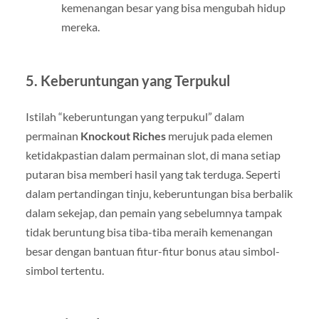
kemenangan besar yang bisa mengubah hidup
mereka.
5.
Keberuntungan yang Terpukul
Istilah “keberuntungan yang terpukul” dalam
permainan
Knockout Riches
merujuk pada elemen
ketidakpastian dalam permainan slot, di mana setiap
putaran bisa memberi hasil yang tak terduga. Seperti
dalam pertandingan tinju, keberuntungan bisa berbalik
dalam sekejap, dan pemain yang sebelumnya tampak
tidak beruntung bisa tiba-tiba meraih kemenangan
besar dengan bantuan fitur-fitur bonus atau simbol-
simbol tertentu.