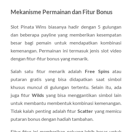
Mekanisme Permainan dan Fitur Bonus
Slot Pinata Wins biasanya hadir dengan 5 gulungan
dan beberapa payline yang memberikan kesempatan
besar bagi pemain untuk mendapatkan kombinasi
kemenangan. Permainan ini termasuk jenis slot video
dengan fitur-fitur bonus yang menarik.
Salah satu fitur menarik adalah
Free Spins
atau
putaran gratis yang bisa didapatkan saat simbol
khusus muncul di gulungan tertentu. Selain itu, ada
juga fitur
Wilds
yang bisa menggantikan simbol lain
untuk membantu membentuk kombinasi kemenangan.
Tidak kalah penting adalah fitur
Scatter
yang memicu
putaran bonus dengan hadiah tambahan.
Fitur-fitur ini memberikan peluang lebih besar untuk