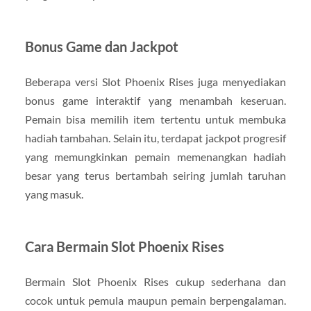
Bonus Game dan Jackpot
Beberapa versi Slot Phoenix Rises juga menyediakan
bonus game interaktif yang menambah keseruan.
Pemain bisa memilih item tertentu untuk membuka
hadiah tambahan. Selain itu, terdapat jackpot progresif
yang memungkinkan pemain memenangkan hadiah
besar yang terus bertambah seiring jumlah taruhan
yang masuk.
Cara Bermain Slot Phoenix Rises
Bermain Slot Phoenix Rises cukup sederhana dan
cocok untuk pemula maupun pemain berpengalaman.