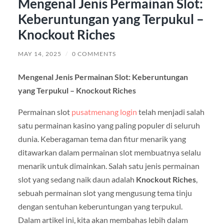
Mengenal Jenis Permainan Slot:
Keberuntungan yang Terpukul –
Knockout Riches
MAY 14, 2025
/
0 COMMENTS
Mengenal Jenis Permainan Slot: Keberuntungan
yang Terpukul – Knockout Riches
Permainan slot
pusatmenang login
telah menjadi salah
satu permainan kasino yang paling populer di seluruh
dunia. Keberagaman tema dan fitur menarik yang
ditawarkan dalam permainan slot membuatnya selalu
menarik untuk dimainkan. Salah satu jenis permainan
slot yang sedang naik daun adalah
Knockout Riches
,
sebuah permainan slot yang mengusung tema tinju
dengan sentuhan keberuntungan yang terpukul.
Dalam artikel ini, kita akan membahas lebih dalam