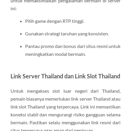
untuk memaksimalkan pengalaman bermain di server
ini:
Pilih game dengan RTP tinggi.
Gunakan strategi taruhan yang konsisten.
Pantau promo dan bonus dari situs resmi untuk
meningkatkan modal bermain.
Link Server Thailand dan Link Slot Thailand
Untuk mengakses slot luar negeri dari Thailand,
pemain biasanya memerlukan link server Thailand atau
link slot Thailand yang terpercaya. Link ini memastikan
koneksi stabil dan mengurangi risiko gangguan selama
bermain. Pastikan selalu menggunakan link resmi dari
situs terpercaya agar aman dari penipuan.