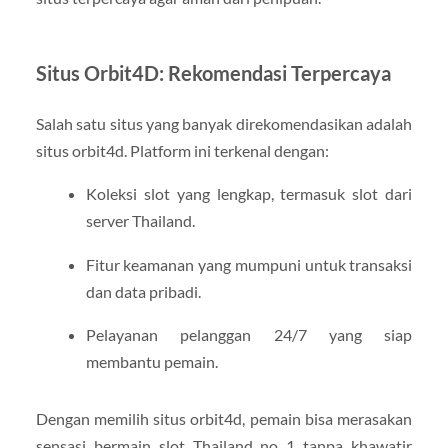
Situs Orbit4D: Rekomendasi Terpercaya
Salah satu situs yang banyak direkomendasikan adalah
situs orbit4d. Platform ini terkenal dengan:
Koleksi slot yang lengkap, termasuk slot dari
server Thailand.
Fitur keamanan yang mumpuni untuk transaksi
dan data pribadi.
Pelayanan pelanggan 24/7 yang siap
membantu pemain.
Dengan memilih situs orbit4d, pemain bisa merasakan
sensasi bermain slot Thailand no 1 tanpa khawatir