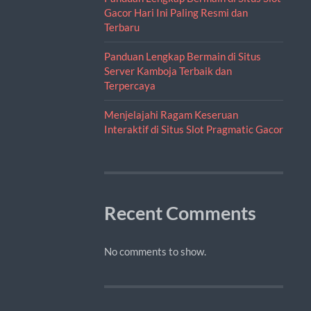
Gacor Hari Ini Paling Resmi dan
Terbaru
Panduan Lengkap Bermain di Situs
Server Kamboja Terbaik dan
Terpercaya
Menjelajahi Ragam Keseruan
Interaktif di Situs Slot Pragmatic Gacor
Recent Comments
No comments to show.