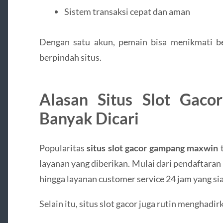
Sistem transaksi cepat dan aman
Dengan satu akun, pemain bisa menikmati be
berpindah situs.
Alasan Situs Slot Gac
Banyak Dicari
Popularitas
situs slot gacor gampang maxwin
t
layanan yang diberikan. Mulai dari pendaftaran
hingga layanan customer service 24 jam yang s
Selain itu, situs slot gacor juga rutin menghadir