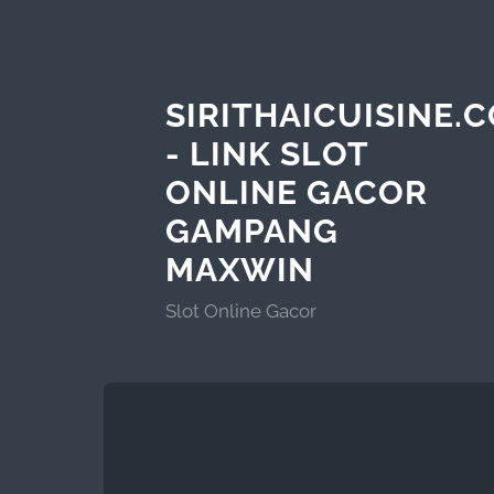
SIRITHAICUISINE.
- LINK SLOT
ONLINE GACOR
GAMPANG
MAXWIN
Slot Online Gacor