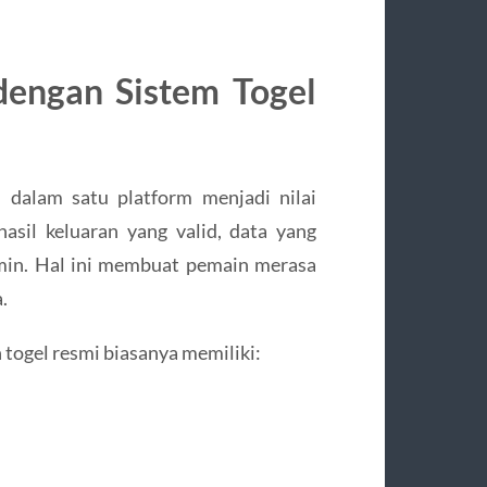
dengan Sistem Togel
i
dalam satu platform menjadi nilai
asil keluaran yang valid, data yang
amin. Hal ini membuat pemain merasa
.
 togel resmi biasanya memiliki: