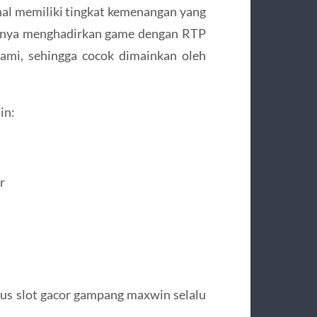
al memiliki tingkat kemenangan yang
asanya menghadirkan game dengan RTP
ami, sehingga cocok dimainkan oleh
in:
r
itus slot gacor gampang maxwin selalu