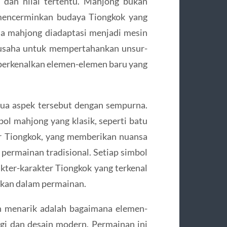
 dan nilai tertentu. Mahjong bukan
 mencerminkan budaya Tiongkok yang
ma mahjong diadaptasi menjadi mesin
rusaha untuk mempertahankan unsur-
mperkenalkan elemen-elemen baru yang
ua aspek tersebut dengan sempurna.
bol mahjong yang klasik, seperti batu
r Tiongkok, yang memberikan nuansa
permainan tradisional. Setiap simbol
akter-karakter Tiongkok yang terkenal
akan dalam permainan.
 menarik adalah bagaimana elemen-
ogi dan desain modern. Permainan ini