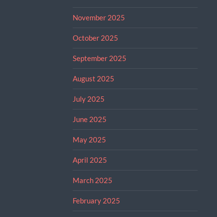
November 2025
October 2025
September 2025
August 2025
July 2025
June 2025
May 2025
April 2025
March 2025
February 2025