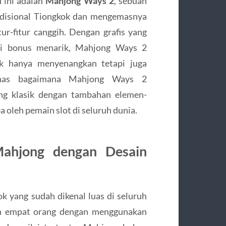
n ini adalah
Mahjong Ways 2
, sebuah
disional Tiongkok dan mengemasnya
ur-fitur canggih. Dengan grafis yang
ai bonus menarik, Mahjong Ways 2
k hanya menyenangkan tetapi juga
ahas bagaimana Mahjong Ways 2
g klasik dengan tambahan elemen-
oleh pemain slot di seluruh dunia.
Mahjong dengan Desain
k yang sudah dikenal luas di seluruh
leh empat orang dengan menggunakan