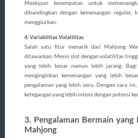
Meskipun kesempatan untuk memenangkan
dibandingkan dengan kemenangan reguler, h
menggiurkan.
4. Variabilitas Volatilitas
Salah satu fitur menarik dari Mahjong W
ditawarkan. Mesin slot dengan volatilitas tin
yang lebih besar namun lebih jarang. Bag
menginginkan kemenangan yang lebih besar,
pengalaman yang lebih seru. Dengan cara i
ketegangan yang lebih intens dengan potensi ke
3.
Pengalaman Bermain yang 
Mahjong