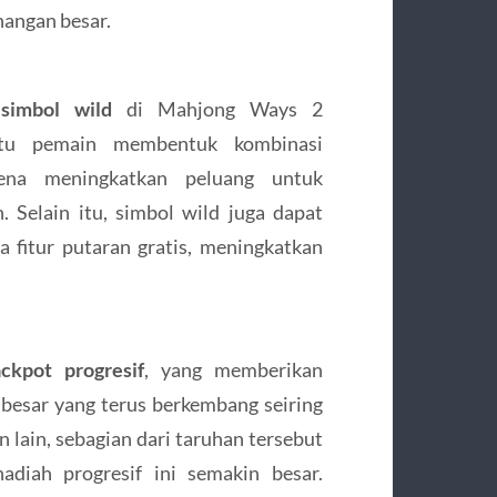
angan besar.
,
simbol wild
di Mahjong Ways 2
ntu pemain membentuk kombinasi
ena meningkatkan peluang untuk
Selain itu, simbol wild juga dapat
a fitur putaran gratis, meningkatkan
ackpot progresif
, yang memberikan
besar yang terus berkembang seiring
n lain, sebagian dari taruhan tersebut
diah progresif ini semakin besar.