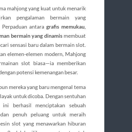
ma mahjong yang kuat untuk menarik
dirkan pengalaman bermain yang
. Perpaduan antara
grafis memukau
,
man bermain yang dinamis
membuat
ari sensasi baru dalam bermain slot.
ngan elemen-elemen modern, Mahjong
rmainan slot biasa—ia memberikan
engan potensi kemenangan besar.
pun mereka yang baru mengenal tema
t layak untuk dicoba. Dengan sentuhan
 ini berhasil menciptakan sebuah
 dan penuh peluang untuk meraih
mesin slot yang menawarkan hiburan