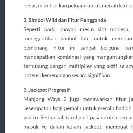
besar, memberikan peluang untuk meraih kemen
2. Simbol Wild dan Fitur Pengganda
Seperti pada banyak mesin slot modern
menggantikan simbol lain untuk memba
pemenang. Fitur ini sangat berguna kar
mendapatkan kombinasi yang menguntungkan. 
terhubung dengan multiplier yang aktif selam
potensi kemenangan secara signifikan.
3. Jackpot Progresif
Mahjong Ways 2 juga menawarkan fitur
j
kesempatan bagi pemain untuk meraih hadiah 
waktu. Setiap kali taruhan dipasang oleh pemai
masuk ke dalam kolam jackpot, membuat ha