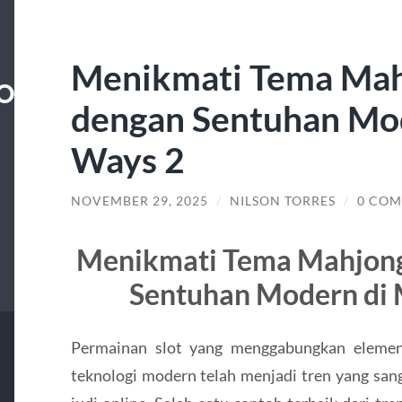
Menikmati Tema Mahj
COM
dengan Sentuhan Mo
Ways 2
NOVEMBER 29, 2025
/
NILSON TORRES
/
0 CO
Menikmati Tema Mahjong
Sentuhan Modern di
Permainan slot yang menggabungkan elemen
teknologi modern telah menjadi tren yang san