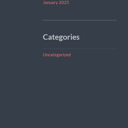
January 2025
Categories
Uncategorized