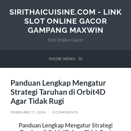
SIRITHAICUISINE.COM - LINK
SLOT ONLINE GACOR
GAMPANG MAXWIN
Slot Online Gacor
SHOW MENU
Panduan Lengkap Mengatur
Strategi Taruhan di Orbit4D
Agar Tidak Rugi
FEBRUARY 7, 2026
/
0 COMMENTS
Panduan Lengkap Mengatur Strategi