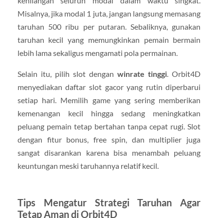
kehilangan seluruh modal dalam waktu singkat.
Misalnya, jika modal 1 juta, jangan langsung memasang
taruhan 500 ribu per putaran. Sebaliknya, gunakan
taruhan kecil yang memungkinkan pemain bermain
lebih lama sekaligus mengamati pola permainan.
Selain itu, pilih slot dengan
winrate tinggi
. Orbit4D
menyediakan daftar slot gacor yang rutin diperbarui
setiap hari. Memilih game yang sering memberikan
kemenangan kecil hingga sedang meningkatkan
peluang pemain tetap bertahan tanpa cepat rugi. Slot
dengan fitur bonus, free spin, dan multiplier juga
sangat disarankan karena bisa menambah peluang
keuntungan meski taruhannya relatif kecil.
Tips Mengatur Strategi Taruhan Agar
Tetap Aman di Orbit4D