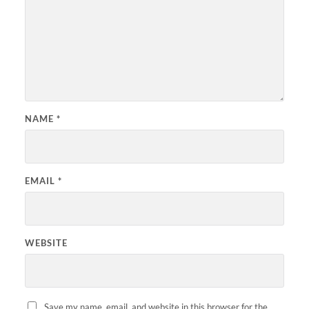
NAME
*
EMAIL
*
WEBSITE
Save my name, email, and website in this browser for the