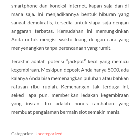
smartphone dan koneksi internet, kapan saja dan di
mana saja. Ini menjadikannya bentuk hiburan yang
sangat demokratis, tersedia untuk siapa saja dengan
anggaran terbatas. Kemudahan ini memungkinkan
Anda untuk mengisi waktu luang dengan cara yang
menyenangkan tanpa perencanaan yang rumit.
Terakhir, adalah potensi “jackpot” kecil yang memicu
kegembiraan. Meskipun deposit Anda hanya 5000, ada
kalanya Anda bisa memenangkan puluhan atau bahkan
ratusan ribu rupiah. Kemenangan tak terduga ini,
sekecil apa pun, memberikan ledakan kegembiraan
yang instan. Itu adalah bonus tambahan yang
membuat pengalaman bermain slot semakin manis.
Categories:
Uncategorized