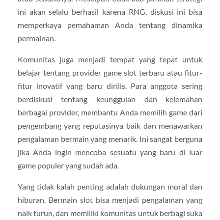
ini akan selalu berhasil karena RNG, diskusi ini bisa
memperkaya pemahaman Anda tentang dinamika
permainan.
Komunitas juga menjadi tempat yang tepat untuk
belajar tentang provider game slot terbaru atau fitur-
fitur inovatif yang baru dirilis. Para anggota sering
berdiskusi tentang keunggulan dan kelemahan
berbagai provider, membantu Anda memilih game dari
pengembang yang reputasinya baik dan menawarkan
pengalaman bermain yang menarik. Ini sangat berguna
jika Anda ingin mencoba sesuatu yang baru di luar
game populer yang sudah ada.
Yang tidak kalah penting adalah dukungan moral dan
hiburan. Bermain slot bisa menjadi pengalaman yang
naik turun, dan memiliki komunitas untuk berbagi suka