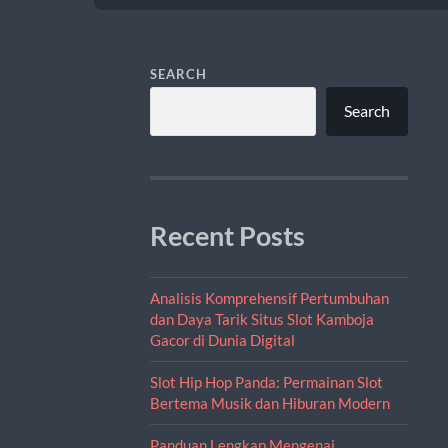
SEARCH
Search
Recent Posts
Analisis Komprehensif Pertumbuhan
dan Daya Tarik Situs Slot Kamboja
Gacor di Dunia Digital
Slot Hip Hop Panda: Permainan Slot
Bertema Musik dan Hiburan Modern
Panduan Lengkap Mengenai