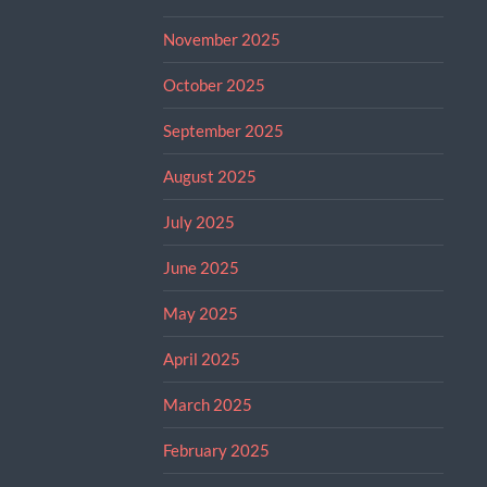
November 2025
October 2025
September 2025
August 2025
July 2025
June 2025
May 2025
April 2025
March 2025
February 2025