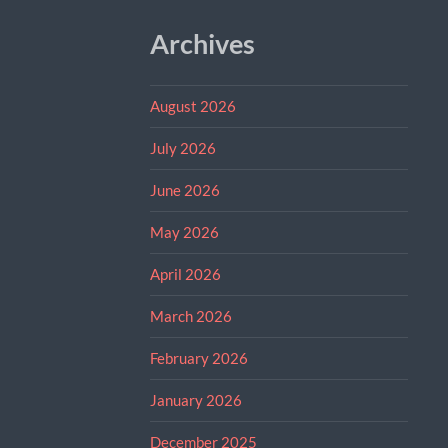
Archives
August 2026
July 2026
June 2026
May 2026
April 2026
March 2026
February 2026
January 2026
December 2025