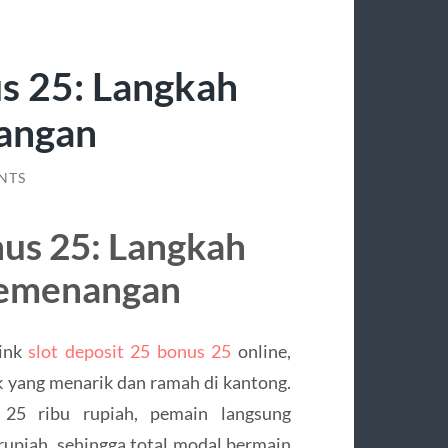
s 25: Langkah
angan
NTS
us 25: Langkah
Kemenangan
link
slot deposit 25 bonus 25
online,
 yang menarik dan ramah di kantong.
25 ribu rupiah, pemain langsung
upiah, sehingga total modal bermain