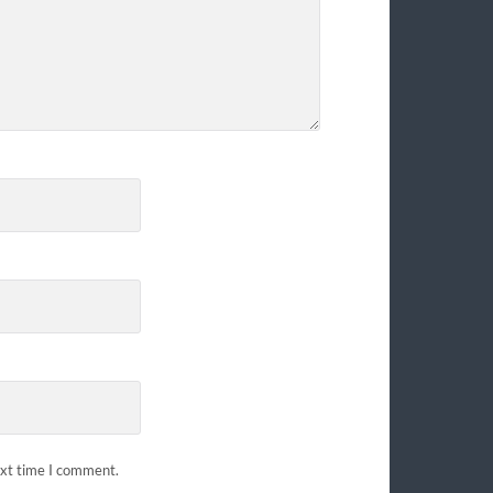
ext time I comment.