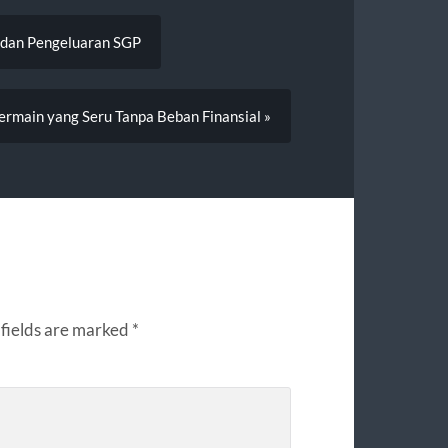
P dan Pengeluaran SGP
ermain yang Seru Tanpa Beban Finansial »
fields are marked
*