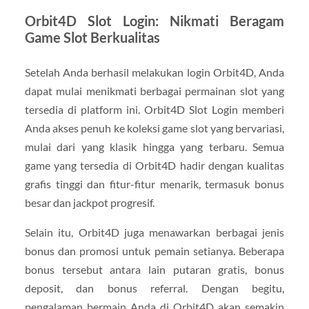
Orbit4D Slot Login: Nikmati Beragam
Game Slot Berkualitas
Setelah Anda berhasil melakukan login Orbit4D, Anda
dapat mulai menikmati berbagai permainan slot yang
tersedia di platform ini. Orbit4D Slot Login memberi
Anda akses penuh ke koleksi game slot yang bervariasi,
mulai dari yang klasik hingga yang terbaru. Semua
game yang tersedia di Orbit4D hadir dengan kualitas
grafis tinggi dan fitur-fitur menarik, termasuk bonus
besar dan jackpot progresif.
Selain itu, Orbit4D juga menawarkan berbagai jenis
bonus dan promosi untuk pemain setianya. Beberapa
bonus tersebut antara lain putaran gratis, bonus
deposit, dan bonus referral. Dengan begitu,
pengalaman bermain Anda di Orbit4D akan semakin