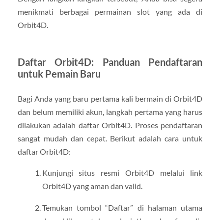
menikmati berbagai permainan slot yang ada di
Orbit4D.
Daftar Orbit4D: Panduan Pendaftaran
untuk Pemain Baru
Bagi Anda yang baru pertama kali bermain di Orbit4D
dan belum memiliki akun, langkah pertama yang harus
dilakukan adalah daftar Orbit4D. Proses pendaftaran
sangat mudah dan cepat. Berikut adalah cara untuk
daftar Orbit4D:
Kunjungi situs resmi Orbit4D melalui link
Orbit4D yang aman dan valid.
Temukan tombol “Daftar” di halaman utama