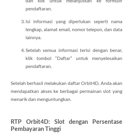
dan klik untuk melanjutkan ke formulir
pendaftaran.
Isi informasi yang diperlukan seperti nama
lengkap, alamat email, nomor telepon, dan data
lainnya.
Setelah semua informasi terisi dengan benar,
klik tombol “Daftar” untuk menyelesaikan
pendaftaran.
Setelah berhasil melakukan daftar Orbit4D, Anda akan
mendapatkan akses ke berbagai permainan slot yang
menarik dan menguntungkan.
RTP Orbit4D: Slot dengan Persentase
Pembayaran Tinggi