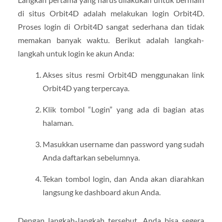
di situs Orbit4D adalah melakukan login Orbit4D.
Proses login di Orbit4D sangat sederhana dan tidak
memakan banyak waktu. Berikut adalah langkah-
langkah untuk login ke akun Anda:
Akses situs resmi Orbit4D menggunakan link
Orbit4D yang terpercaya.
Klik tombol “Login” yang ada di bagian atas
halaman.
Masukkan username dan password yang sudah
Anda daftarkan sebelumnya.
Tekan tombol login, dan Anda akan diarahkan
langsung ke dashboard akun Anda.
Dengan langkah-langkah tersebut, Anda bisa segera