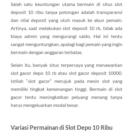
Salah satu keuntungan utama bermain di situs slot
deposit 10 ribu tanpa potongan adalah transparansi
dan nilai deposit yang utuh masuk ke akun pemain.
Artinya, saat melakukan slot deposit 10 rb, tidak ada
biaya admin yang mengurangi saldo. Hal ini tentu
sangat menguntungkan, apalagi bagi pemain yang ingin
bermain dengan anggaran terbatas.
Selain itu, banyak situs terpercaya yang menawarkan
slot gacor depo 10 rb atau slot gacor deposit 10000.
Istilah “slot gacor” merujuk pada mesin slot yang
memiliki tingkat kemenangan tinggi. Bermain di slot
gacor tentu meningkatkan peluang menang tanpa
harus mengeluarkan modal besar.
Variasi Permainan di Slot Depo 10 Ribu