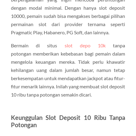
dengan modal minimal. Dengan hanya slot deposit
10000, pemain sudah bisa mengakses berbagai pilihan
permainan slot dari provider ternama seperti
Pragmatic Play, Habanero, PG Soft, dan lainnya.
Bermain di situs
slot depo 10k
tanpa
potongan
memberikan kebebasan bagi pemain dalam
mengelola keuangan mereka. Tidak perlu khawatir
kehilangan uang dalam jumlah besar, namun tetap
berkesempatan untuk mendapatkan jackpot atau fitur-
fitur menarik lainnya. Inilah yang membuat slot deposit
10 ribu tanpa potongan semakin dicari.
Keunggulan Slot Deposit 10 Ribu Tanpa
Potongan