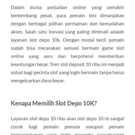
Dalam dunia perjudian online yang semakin
berkembang pesat, para pemain kini dimanjakan
dengan berbagai pilihan permainan dan kemudahan
akses. Salah satu inovasi yang paling diminati adalah
layanan slot depo 10k. Dengan modal kecil, pemain
sudah bisa merasakan sensasi bermain game slot
online yang seru dan berpotensi memberikan
keuntungan besar. Tren slot deposit 10 ribu ini menjadi
solusi bagi pecinta slot yang ingin bermain tanpa harus
mengeluarkan dana besar.
Kenapa Memilih Slot Depo 10K?
Layanan slot depo 10 ribu atau slot depo 10 rb sangat
cocok bagi pemain pemula maupun pemain
berpengalaman yang ingin mencoba peruntungan