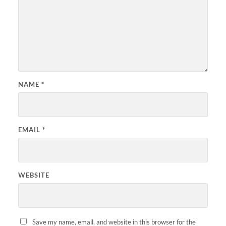
NAME
*
EMAIL
*
WEBSITE
Save my name, email, and website in this browser for the