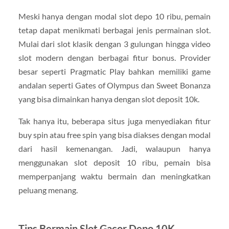
Meski hanya dengan modal slot depo 10 ribu, pemain
tetap dapat menikmati berbagai jenis permainan slot.
Mulai dari slot klasik dengan 3 gulungan hingga video
slot modern dengan berbagai fitur bonus. Provider
besar seperti Pragmatic Play bahkan memiliki game
andalan seperti Gates of Olympus dan Sweet Bonanza
yang bisa dimainkan hanya dengan slot deposit 10k.
Tak hanya itu, beberapa situs juga menyediakan fitur
buy spin atau free spin yang bisa diakses dengan modal
dari hasil kemenangan. Jadi, walaupun hanya
menggunakan slot deposit 10 ribu, pemain bisa
memperpanjang waktu bermain dan meningkatkan
peluang menang.
Tips Bermain Slot Gacor Depo 10K