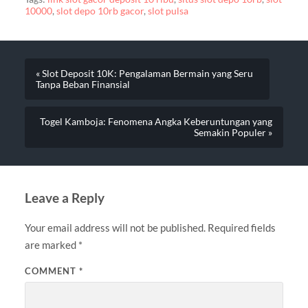
10000
,
slot depo 10rb gacor
,
slot pulsa
« Slot Deposit 10K: Pengalaman Bermain yang Seru
Tanpa Beban Finansial
Togel Kamboja: Fenomena Angka Keberuntungan yang
Semakin Populer »
Leave a Reply
Your email address will not be published.
Required fields
are marked
*
COMMENT
*