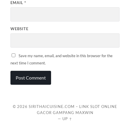
EMAIL
*
WEBSITE
Save my name, email, and website in this browser for the
next time I comment.
© 2026
SIRITHAICUISINE.COM – LINK SLOT ONLINE
GACOR GAMPANG MAXWIN
—
UP ↑