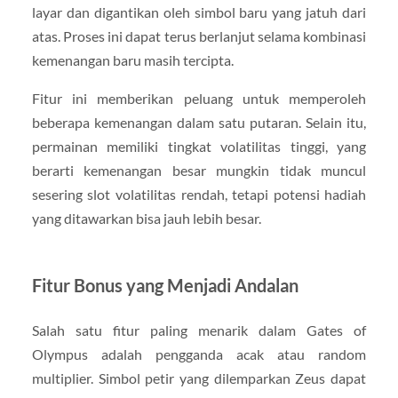
layar dan digantikan oleh simbol baru yang jatuh dari
atas. Proses ini dapat terus berlanjut selama kombinasi
kemenangan baru masih tercipta.
Fitur ini memberikan peluang untuk memperoleh
beberapa kemenangan dalam satu putaran. Selain itu,
permainan memiliki tingkat volatilitas tinggi, yang
berarti kemenangan besar mungkin tidak muncul
sesering slot volatilitas rendah, tetapi potensi hadiah
yang ditawarkan bisa jauh lebih besar.
Fitur Bonus yang Menjadi Andalan
Salah satu fitur paling menarik dalam Gates of
Olympus adalah pengganda acak atau random
multiplier. Simbol petir yang dilemparkan Zeus dapat