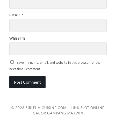
EMAIL
*
WEBSITE
Save my name, email, and website in this browser for the
next time I comment.
© 2026
SIRITHAICUISINE.COM – LINK SLOT ONLINE
GACOR GAMPANG MAXWIN