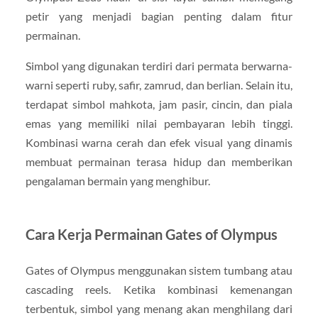
petir yang menjadi bagian penting dalam fitur
permainan.
Simbol yang digunakan terdiri dari permata berwarna-
warni seperti ruby, safir, zamrud, dan berlian. Selain itu,
terdapat simbol mahkota, jam pasir, cincin, dan piala
emas yang memiliki nilai pembayaran lebih tinggi.
Kombinasi warna cerah dan efek visual yang dinamis
membuat permainan terasa hidup dan memberikan
pengalaman bermain yang menghibur.
Cara Kerja Permainan Gates of Olympus
Gates of Olympus menggunakan sistem tumbang atau
cascading reels. Ketika kombinasi kemenangan
terbentuk, simbol yang menang akan menghilang dari