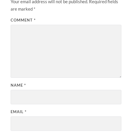
Your email address will not be published.
Required fields
are marked
*
COMMENT
*
NAME
*
EMAIL
*