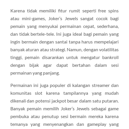
Karena tidak memiliki fitur rumit seperti free spins
atau mini-games, Joker’s Jewels sangat cocok bagi
pemain yang menyukai permainan cepat, sederhana,
dan tidak bertele-tele. Ini juga ideal bagi pemain yang
ingin bermain dengan santai tanpa harus mempelajari
banyak aturan atau strategi. Namun, dengan volatilitas
tinggi, pemain disarankan untuk mengatur bankroll
dengan bijak agar dapat bertahan dalam sesi
permainan yang panjang.
Permainan ini juga populer di kalangan streamer dan
komunitas slot karena tampilannya yang mudah
dikenali dan potensi jackpot besar dalam satu putaran.
Banyak pemain memilih Joker’s Jewels sebagai game
pembuka atau penutup sesi bermain mereka karena
temanya yang menyenangkan dan gameplay yang