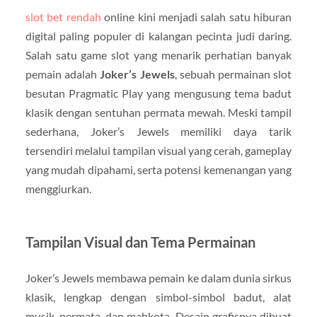
slot bet rendah
online kini menjadi salah satu hiburan
digital paling populer di kalangan pecinta judi daring.
Salah satu game slot yang menarik perhatian banyak
pemain adalah
Joker’s Jewels
, sebuah permainan slot
besutan Pragmatic Play yang mengusung tema badut
klasik dengan sentuhan permata mewah. Meski tampil
sederhana, Joker’s Jewels memiliki daya tarik
tersendiri melalui tampilan visual yang cerah, gameplay
yang mudah dipahami, serta potensi kemenangan yang
menggiurkan.
Tampilan Visual dan Tema Permainan
Joker’s Jewels membawa pemain ke dalam dunia sirkus
klasik, lengkap dengan simbol-simbol badut, alat
musik, permata, dan mahkota. Desain grafisnya dibuat