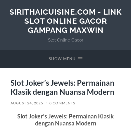
SIRITHAICUISINE.COM - LINK
SLOT ONLINE GACOR
GAMPANG MAXWIN
Slot Online Gacor
SHOW MENU
Slot Joker’s Jewels: Permainan
Klasik dengan Nuansa Modern
AUGUST 24, 2025
/
0 COMMENTS
Slot Joker’s Jewels: Permainan Klasik
dengan Nuansa Modern