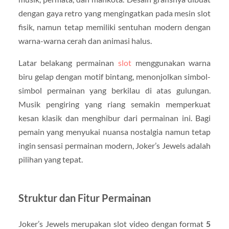
dengan gaya retro yang mengingatkan pada mesin slot
fisik, namun tetap memiliki sentuhan modern dengan
warna-warna cerah dan animasi halus.
Latar belakang permainan
slot
menggunakan warna
biru gelap dengan motif bintang, menonjolkan simbol-
simbol permainan yang berkilau di atas gulungan.
Musik pengiring yang riang semakin memperkuat
kesan klasik dan menghibur dari permainan ini. Bagi
pemain yang menyukai nuansa nostalgia namun tetap
ingin sensasi permainan modern, Joker’s Jewels adalah
pilihan yang tepat.
Struktur dan Fitur Permainan
Joker’s Jewels merupakan slot video dengan format
5