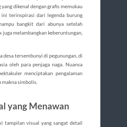
g yang dikenal dengan grafis memukau
ni terinspirasi dari legenda burung
mampu bangkit dari abunya setelah
ix juga melambangkan keberuntungan,
 desa tersembunyi di pegunungan, di
sia oleh para penjaga naga. Nuansa
spektakuler menciptakan pengalaman
h makna simbolis.
ual yang Menawan
i tampilan visual yang sangat detail