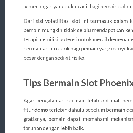
kemenangan yang cukup adil bagi pemain dalam 
Dari sisi volatilitas, slot ini termasuk dalam 
pemain mungkin tidak selalu mendapatkan kem
tetapi memiliki potensi untuk meraih kemenanga
permainan ini cocok bagi pemain yang menyukai
besar dengan sedikit risiko.
Tips Bermain Slot Phoenix
Agar pengalaman bermain lebih optimal, pe
fitur
demo
terlebih dahulu sebelum bermain de
gratisnya, pemain dapat memahami mekanism
taruhan dengan lebih baik.