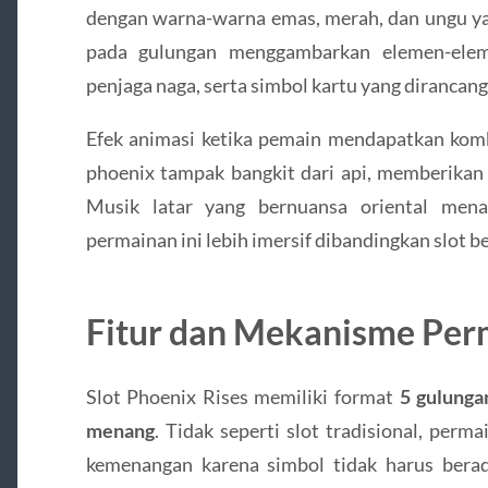
dengan warna-warna emas, merah, dan ungu ya
pada gulungan menggambarkan elemen-eleme
penjaga naga, serta simbol kartu yang dirancang
Efek animasi ketika pemain mendapatkan ko
phoenix tampak bangkit dari api, memberika
Musik latar yang bernuansa oriental men
permainan ini lebih imersif dibandingkan slot b
Fitur dan Mekanisme Per
Slot Phoenix Rises memiliki format
5 gulunga
menang
. Tidak seperti slot tradisional, per
kemenangan karena simbol tidak harus berada