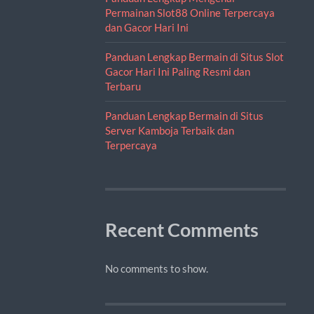
Permainan Slot88 Online Terpercaya
dan Gacor Hari Ini
Panduan Lengkap Bermain di Situs Slot
Gacor Hari Ini Paling Resmi dan
Terbaru
Panduan Lengkap Bermain di Situs
Server Kamboja Terbaik dan
Terpercaya
Recent Comments
No comments to show.