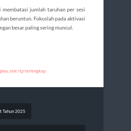
 membatasi jumlah taruhan per sesi
han beruntun. Fokuslah pada aktivasi
angan besar paling sering muncul.
 play
,
slot rtp terlengkap
at Tahun 2025