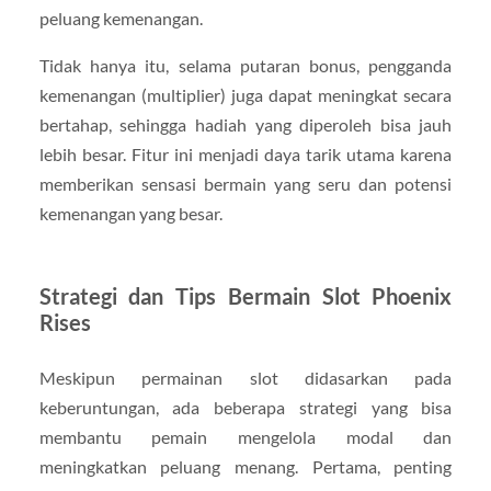
peluang kemenangan.
Tidak hanya itu, selama putaran bonus, pengganda
kemenangan (multiplier) juga dapat meningkat secara
bertahap, sehingga hadiah yang diperoleh bisa jauh
lebih besar. Fitur ini menjadi daya tarik utama karena
memberikan sensasi bermain yang seru dan potensi
kemenangan yang besar.
Strategi dan Tips Bermain Slot Phoenix
Rises
Meskipun permainan slot didasarkan pada
keberuntungan, ada beberapa strategi yang bisa
membantu pemain mengelola modal dan
meningkatkan peluang menang. Pertama, penting