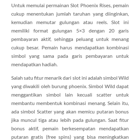
Untuk memulai permainan Slot Phoenix Rises, pemain
cukup menentukan jumlah taruhan yang diinginkan,
kemudian memutar gulungan atau reels. Slot ini
memiliki format gulungan 5×3 dengan 20 garis
pembayaran aktif, sehingga peluang untuk menang
cukup besar. Pemain harus mendapatkan kombinasi
simbol yang sama pada garis pembayaran untuk
mendapatkan hadiah.
Salah satu fitur menarik dari slot ini adalah simbol Wild
yang diwakili oleh burung phoenix. Simbol Wild dapat
menggantikan simbol lain kecuali scatter untuk
membantu membentuk kombinasi menang. Selain itu,
ada simbol Scatter yang akan memicu putaran bonus
jika muncul tiga atau lebih pada gulungan. Saat fitur
bonus aktif, pemain berkesempatan mendapatkan
putaran gratis (free spins) yang bisa meningkatkan