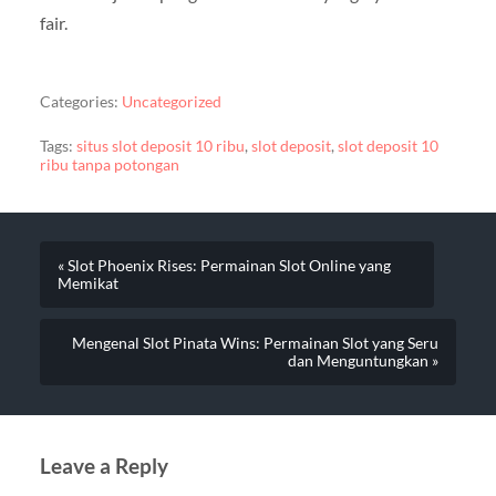
fair.
Categories:
Uncategorized
Tags:
situs slot deposit 10 ribu
,
slot deposit
,
slot deposit 10
ribu tanpa potongan
« Slot Phoenix Rises: Permainan Slot Online yang
Memikat
Mengenal Slot Pinata Wins: Permainan Slot yang Seru
dan Menguntungkan »
Leave a Reply