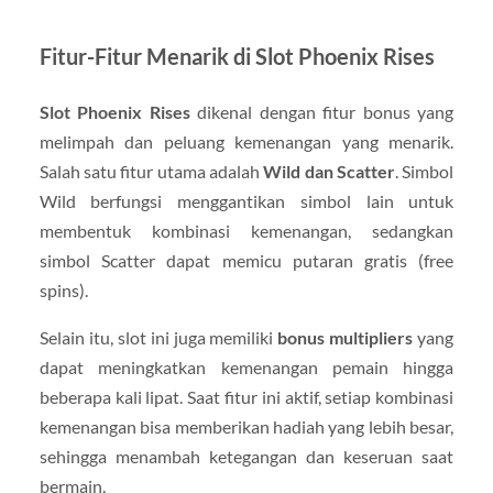
Fitur-Fitur Menarik di Slot Phoenix Rises
Slot Phoenix Rises
dikenal dengan fitur bonus yang
melimpah dan peluang kemenangan yang menarik.
Salah satu fitur utama adalah
Wild dan Scatter
. Simbol
Wild berfungsi menggantikan simbol lain untuk
membentuk kombinasi kemenangan, sedangkan
simbol Scatter dapat memicu putaran gratis (free
spins).
Selain itu, slot ini juga memiliki
bonus multipliers
yang
dapat meningkatkan kemenangan pemain hingga
beberapa kali lipat. Saat fitur ini aktif, setiap kombinasi
kemenangan bisa memberikan hadiah yang lebih besar,
sehingga menambah ketegangan dan keseruan saat
bermain.