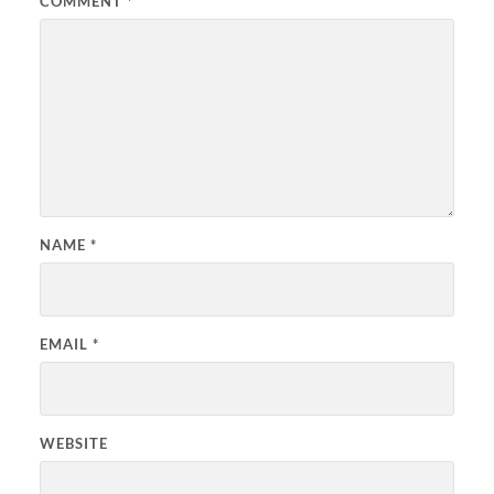
COMMENT
*
NAME
*
EMAIL
*
WEBSITE