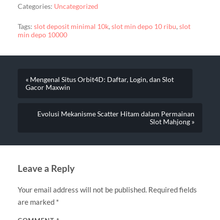
Categories:
Uncategorized
Tags:
slot deposit minimal 10k
,
slot min depo 10 ribu
,
slot
min depo 10000
« Mengenal Situs Orbit4D: Daftar, Login, dan Slot
Gacor Maxwin
Evolusi Mekanisme Scatter Hitam dalam Permainan
Slot Mahjong »
Leave a Reply
Your email address will not be published.
Required fields
are marked
*