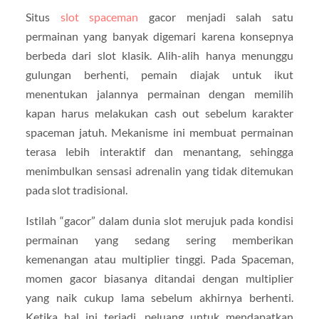
Situs
slot spaceman
gacor menjadi salah satu
permainan yang banyak digemari karena konsepnya
berbeda dari slot klasik. Alih-alih hanya menunggu
gulungan berhenti, pemain diajak untuk ikut
menentukan jalannya permainan dengan memilih
kapan harus melakukan cash out sebelum karakter
spaceman jatuh. Mekanisme ini membuat permainan
terasa lebih interaktif dan menantang, sehingga
menimbulkan sensasi adrenalin yang tidak ditemukan
pada slot tradisional.
Istilah “gacor” dalam dunia slot merujuk pada kondisi
permainan yang sedang sering memberikan
kemenangan atau multiplier tinggi. Pada Spaceman,
momen gacor biasanya ditandai dengan multiplier
yang naik cukup lama sebelum akhirnya berhenti.
Ketika hal ini terjadi, peluang untuk mendapatkan