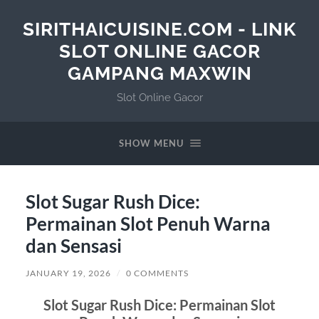
SIRITHAICUISINE.COM - LINK
SLOT ONLINE GACOR
GAMPANG MAXWIN
Slot Online Gacor
SHOW MENU
Slot Sugar Rush Dice:
Permainan Slot Penuh Warna
dan Sensasi
JANUARY 19, 2026
/
0 COMMENTS
Slot Sugar Rush Dice: Permainan Slot