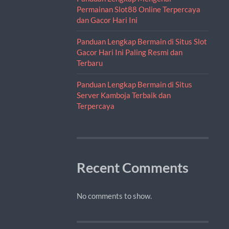
Permainan Slot88 Online Terpercaya
dan Gacor Hari Ini
Panduan Lengkap Bermain di Situs Slot
Gacor Hari Ini Paling Resmi dan
Terbaru
Panduan Lengkap Bermain di Situs
Server Kamboja Terbaik dan
Terpercaya
Recent Comments
No comments to show.