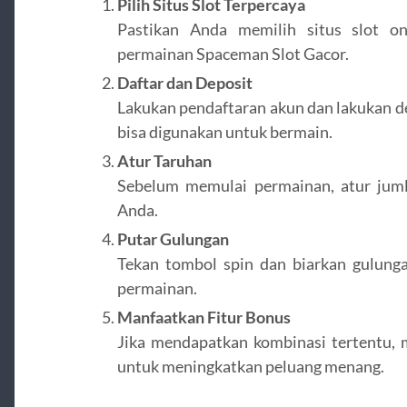
Pilih Situs Slot Terpercaya
Pastikan Anda memilih situs slot on
permainan Spaceman Slot Gacor.
Daftar dan Deposit
Lakukan pendaftaran akun dan lakukan d
bisa digunakan untuk bermain.
Atur Taruhan
Sebelum memulai permainan, atur juml
Anda.
Putar Gulungan
Tekan tombol spin dan biarkan gulung
permainan.
Manfaatkan Fitur Bonus
Jika mendapatkan kombinasi tertentu, m
untuk meningkatkan peluang menang.