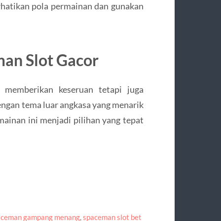
rhatikan pola permainan dan gunakan
an Slot Gacor
 memberikan keseruan tetapi juga
ngan tema luar angkasa yang menarik
ainan ini menjadi pilihan yang tepat
paceman gampang menang
,
spaceman slot bet