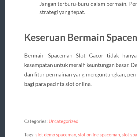
Jangan terburu-buru dalam bermain. Pe
strategi yang tepat.
Keseruan Bermain Spacem
Bermain Spaceman Slot Gacor tidak hanya
kesempatan untuk meraih keuntungan besar. De
dan fitur permainan yang menguntungkan, perm
bagi para pecinta slot online.
Categories:
Uncategorized
Tags:
slot demo spaceman
,
slot online spaceman
,
slot s