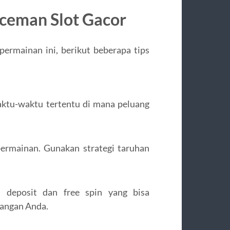
aceman Slot Gacor
rmainan ini, berikut beberapa tips
ktu-waktu tertentu di mana peluang
permainan. Gunakan strategi taruhan
 deposit dan free spin yang bisa
angan Anda.