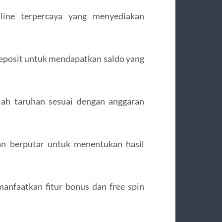
line terpercaya yang menyediakan
eposit untuk mendapatkan saldo yang
ah taruhan sesuai dengan anggaran
an berputar untuk menentukan hasil
anfaatkan fitur bonus dan free spin