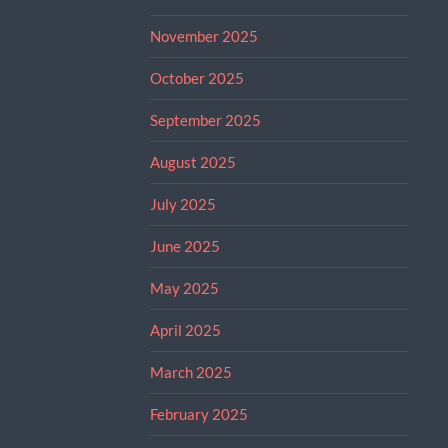
November 2025
October 2025
September 2025
August 2025
July 2025
June 2025
May 2025
April 2025
March 2025
February 2025