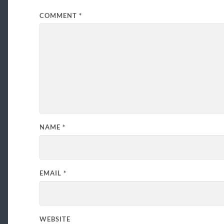
COMMENT
*
NAME
*
EMAIL
*
WEBSITE