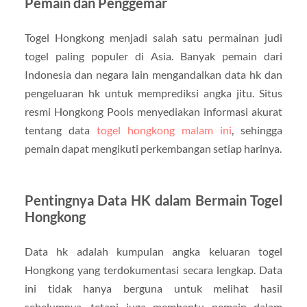
Pemain dan Penggemar
Togel Hongkong menjadi salah satu permainan judi
togel paling populer di Asia. Banyak pemain dari
Indonesia dan negara lain mengandalkan data hk dan
pengeluaran hk untuk memprediksi angka jitu. Situs
resmi Hongkong Pools menyediakan informasi akurat
tentang data
togel hongkong malam ini
, sehingga
pemain dapat mengikuti perkembangan setiap harinya.
Pentingnya Data HK dalam Bermain Togel
Hongkong
Data hk adalah kumpulan angka keluaran togel
Hongkong yang terdokumentasi secara lengkap. Data
ini tidak hanya berguna untuk melihat hasil
sebelumnya, tetapi juga membantu pemain dalam