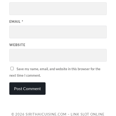
EMAIL
*
WEBSITE
Save my name, email, and website in this browser for the
next time I comment.
© 2026
SIRITHAICUISINE.COM – LINK SLOT ONLINE