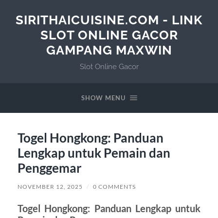
SIRITHAICUISINE.COM - LINK
SLOT ONLINE GACOR
GAMPANG MAXWIN
Slot Online Gacor
SHOW MENU
Togel Hongkong: Panduan
Lengkap untuk Pemain dan
Penggemar
NOVEMBER 12, 2025
/
0 COMMENTS
Togel Hongkong: Panduan Lengkap untuk