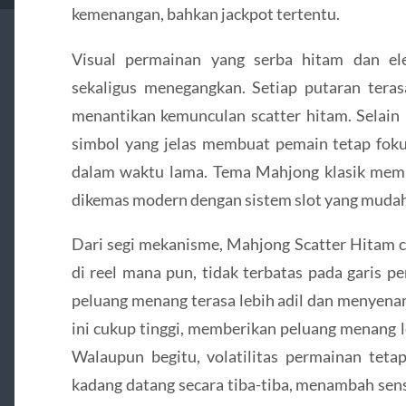
kemenangan, bahkan jackpot tertentu.
Visual permainan yang serba hitam dan el
sekaligus menegangkan. Setiap putaran teras
menantikan kemunculan scatter hitam. Selain 
simbol yang jelas membuat pemain tetap foku
dalam waktu lama. Tema Mahjong klasik memb
dikemas modern dengan sistem slot yang mudah
Dari segi mekanisme, Mahjong Scatter Hitam c
di reel mana pun, tidak terbatas pada garis 
peluang menang terasa lebih adil dan menyena
ini cukup tinggi, memberikan peluang menang l
Walaupun begitu, volatilitas permainan teta
kadang datang secara tiba-tiba, menambah sen