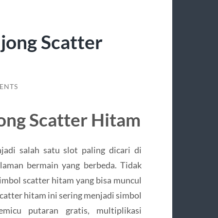
jong Scatter
ENTS
ong Scatter Hitam
di salah satu slot paling dicari di
laman bermain yang berbeda. Tidak
simbol scatter hitam yang bisa muncul
atter hitam ini sering menjadi simbol
icu putaran gratis, multiplikasi