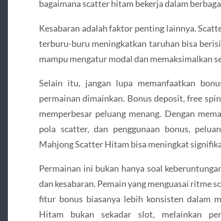
bagaimana scatter hitam bekerja dalam berbaga
Kesabaran adalah faktor penting lainnya. Scatt
terburu-buru meningkatkan taruhan bisa berisi
mampu mengatur modal dan memaksimalkan se
Selain itu, jangan lupa memanfaatkan bonu
permainan dimainkan. Bonus deposit, free spin
memperbesar peluang menang. Dengan memad
pola scatter, dan penggunaan bonus, pelu
Mahjong Scatter Hitam bisa meningkat signifik
Permainan ini bukan hanya soal keberuntungan 
dan kesabaran. Pemain yang menguasai ritme s
fitur bonus biasanya lebih konsisten dalam 
Hitam bukan sekadar slot, melainkan pe