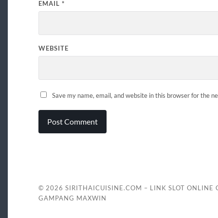
EMAIL
*
WEBSITE
Save my name, email, and website in this browser for the n
© 2026
SIRITHAICUISINE.COM – LINK SLOT ONLINE
GAMPANG MAXWIN