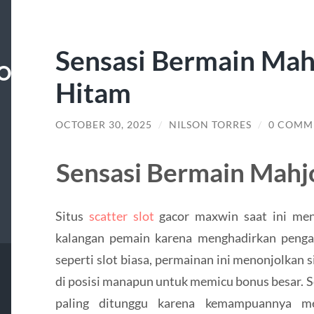
Sensasi Bermain Mah
COM
Hitam
OCTOBER 30, 2025
/
NILSON TORRES
/
0 COMM
Sensasi Bermain Mahj
Situs
scatter slot
gacor maxwin saat ini menja
kalangan pemain karena menghadirkan penga
seperti slot biasa, permainan ini menonjolkan 
di posisi manapun untuk memicu bonus besar. Sc
paling ditunggu karena kemampuannya mem