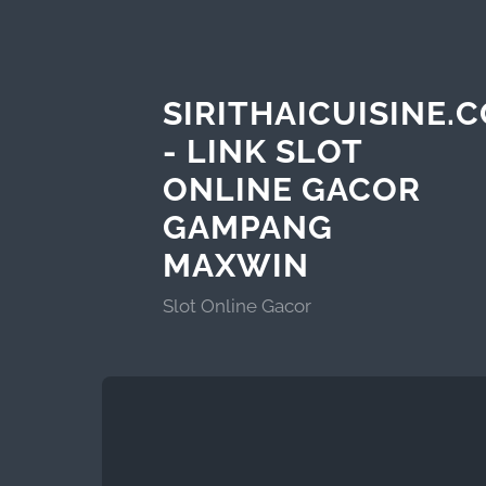
SIRITHAICUISINE.
- LINK SLOT
ONLINE GACOR
GAMPANG
MAXWIN
Slot Online Gacor