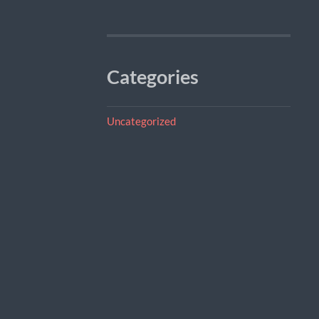
Categories
Uncategorized