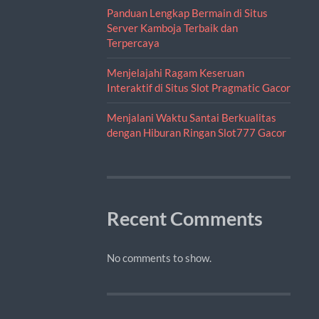
Panduan Lengkap Bermain di Situs
Server Kamboja Terbaik dan
Terpercaya
Menjelajahi Ragam Keseruan
Interaktif di Situs Slot Pragmatic Gacor
Menjalani Waktu Santai Berkualitas
dengan Hiburan Ringan Slot777 Gacor
Recent Comments
No comments to show.