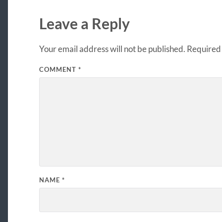
Leave a Reply
Your email address will not be published.
Required 
COMMENT
*
NAME
*