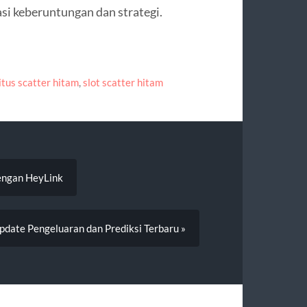
i keberuntungan dan strategi.
itus scatter hitam
,
slot scatter hitam
dengan HeyLink
Update Pengeluaran dan Prediksi Terbaru »