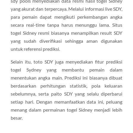
sdy pools menyediakan data resmi hasil togel Sidney
yang akurat dan terpercaya. Melalui informasi live SDY,
para pemain dapat mengikuti perkembangan angka
secara real-time tanpa harus menunggu lama. Situs
togel Sidney resmi biasanya menampilkan result SDY
yang sudah diverifikasi sehingga aman digunakan
untuk referensi prediksi.
Selain itu, toto SDY juga menyediakan fitur prediksi
togel Sydney yang membantu pemain dalam
menentukan angka main. Prediksi ini biasanya dibuat
berdasarkan perhitungan statistik, pola keluaran
sebelumnya, serta paito SDY yang selalu diperbarui
setiap hari. Dengan memanfaatkan data ini, peluang
menang dalam permainan togel Sidney menjadi lebih
besar.