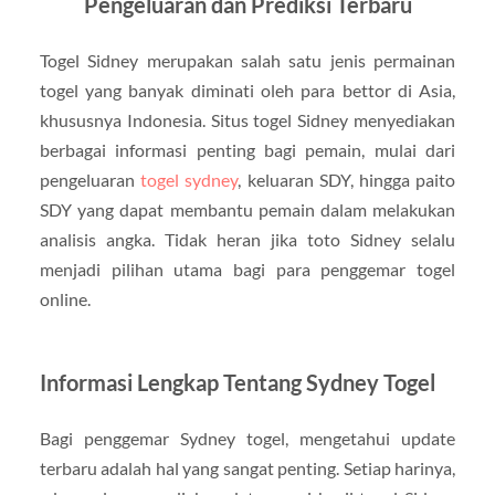
Pengeluaran dan Prediksi Terbaru
Togel Sidney merupakan salah satu jenis permainan
togel yang banyak diminati oleh para bettor di Asia,
khususnya Indonesia. Situs togel Sidney menyediakan
berbagai informasi penting bagi pemain, mulai dari
pengeluaran
togel sydney
, keluaran SDY, hingga paito
SDY yang dapat membantu pemain dalam melakukan
analisis angka. Tidak heran jika toto Sidney selalu
menjadi pilihan utama bagi para penggemar togel
online.
Informasi Lengkap Tentang Sydney Togel
Bagi penggemar Sydney togel, mengetahui update
terbaru adalah hal yang sangat penting. Setiap harinya,