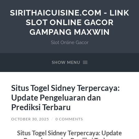
SIRITHAICUISINE.COM - LINK
SLOT ONLINE GACOR
GAMPANG MAXWIN
Slot Online Gacor
SHOW MENU
Situs Togel Sidney Terpercaya:
Update Pengeluaran dan
Prediksi Terbaru
OCTOBER 30, 2025
/
0 COMMENTS
Situs Togel Sidney Terpercaya: Update