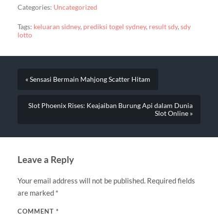
Categories:
Uncategorized
Tags:
keluaran sidney
,
prediksi togel sydney
,
result sdy
,
sdy
lotto
« Sensasi Bermain Mahjong Scatter Hitam
Slot Phoenix Rises: Keajaiban Burung Api dalam Dunia
Slot Online »
Leave a Reply
Your email address will not be published.
Required fields
are marked
*
COMMENT
*