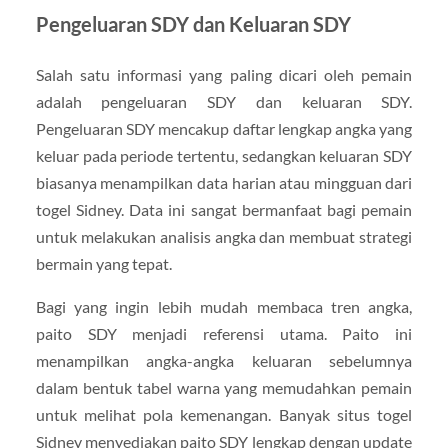
Pengeluaran SDY dan Keluaran SDY
Salah satu informasi yang paling dicari oleh pemain
adalah pengeluaran SDY dan keluaran SDY.
Pengeluaran SDY mencakup daftar lengkap angka yang
keluar pada periode tertentu, sedangkan keluaran SDY
biasanya menampilkan data harian atau mingguan dari
togel Sidney. Data ini sangat bermanfaat bagi pemain
untuk melakukan analisis angka dan membuat strategi
bermain yang tepat.
Bagi yang ingin lebih mudah membaca tren angka,
paito SDY menjadi referensi utama. Paito ini
menampilkan angka-angka keluaran sebelumnya
dalam bentuk tabel warna yang memudahkan pemain
untuk melihat pola kemenangan. Banyak situs togel
Sidney menyediakan paito SDY lengkap dengan update