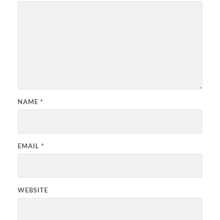
NAME
*
EMAIL
*
WEBSITE